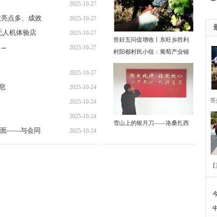
2025-10-27
业亮点多、成效
2025-10-27
无人机体验店
2025-10-27
答好五问促增收丨东旺乡胜利
→
2025-10-27
村阳都村民小组：葡萄产业铺
就“甜蜜”增收路
2025-10-27
息
2025-10-24
答
2025-10-24
2025-10-24
胜
雪山上的银月刀——洛桑扎西
面——与会同
2025-10-24
萄
【
·
·
多