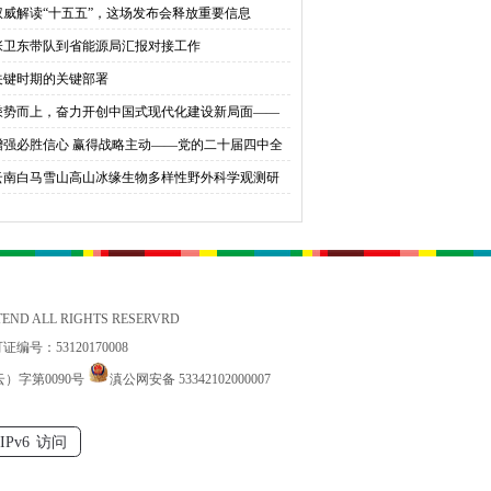
权威解读“十五五”，这场发布会释放重要信息
育桃李
张卫东带队到省能源局汇报对接工作
关键时期的关键部署
乘势而上，奋力开创中国式现代化建设新局面——
会同志谈贯彻落实党的二十届四中全会精神
增强必胜信心 赢得战略主动——党的二十届四中全
锚定中国式现代化发展新目标
云南白马雪山高山冰缘生物多样性野外科学观测研
站国家标准宣贯公益活动在香格里拉举办