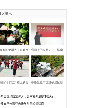
最火资讯
好五问促增收丨东旺乡
雪山上的银月刀——洛桑
利村阳都村民小组：葡
扎西
产业铺就“甜蜜”增收路
决胜“十四五” 迈上新台
香格里拉市虎跳峡景区新
阶】迪庆教育事业亮点
开放现实（AR）无人机体
今年全国消防宣传月，云南将开展以下活动→
中美在马来西亚吉隆坡举行经贸磋商
、成效显——培根铸魂
验店