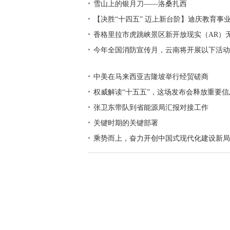
铺就“甜蜜”增收路
雪山上的银月刀——洛桑扎西
【决胜“十四五” 迈上新台阶】迪庆教育事
显——培根铸魂育桃李
香格里拉市虎跳峡景区新开放现实（AR）
今年全国消防宣传月，云南将开展以下活动
中美在马来西亚吉隆坡举行经贸磋商
权威解读“十五五”，这场发布会释放重要信
张卫东带队到省能源局汇报对接工作
关键时期的关键部署
乘势而上，奋力开创中国式现代化建设新局
志谈贯彻落实党的二十届四中全会精神