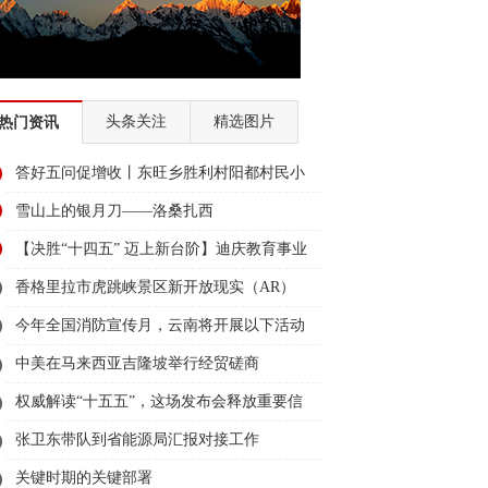
头条关注
精选图片
热门资讯
答好五问促增收丨东旺乡胜利村阳都村民小
组：葡萄产业铺就“甜蜜”增收路
雪山上的银月刀——洛桑扎西
【决胜“十四五” 迈上新台阶】迪庆教育事业
亮点多、成效显——培根铸魂育桃李
香格里拉市虎跳峡景区新开放现实（AR）
无人机体验店
今年全国消防宣传月，云南将开展以下活动
→
中美在马来西亚吉隆坡举行经贸磋商
权威解读“十五五”，这场发布会释放重要信
息
张卫东带队到省能源局汇报对接工作
关键时期的关键部署