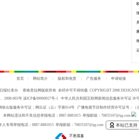
·
·
·
·
与
·
会
·
究