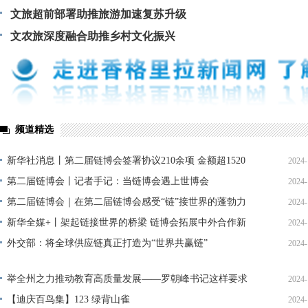
文旅超前部署助推旅游加速复苏升级
文农旅深度融合助推乡村文化振兴
频道精选
新华社消息丨第二届链博会签署协议210余项 金额超1520
2024-
亿元
第二届链博会丨记者手记：当链博会遇上世博会
2024-
第二届链博会｜在第二届链博会感受“链”接世界的蓬勃力
2024-
量
新华全媒+丨架起链接世界的桥梁 链博会拓展中外合作新
2024-
机遇
外交部：将全球供应链真正打造为“世界共赢链”
2024-
举全州之力推动教育高质量发展——罗朝峰书记这样要求
2024-
（三）
【迪庆百鸟集】123 绿背山雀
2024-