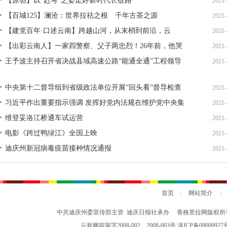
【原创】以“赶考”之姿走好新时代长征路
2021-
春节期间侵犯假冒行为专项整治
网络中国节·春节
全国·两会
【百城125】澜沧：世界拉祜之根 千年古茶之源
2021-
【建党百年·口述云南】跨越山河，从末梢到前沿，云
2021-
南“加速度”！
【出彩云南人】一家四警察、父子两忠烈！26年前，他哭
2021-
着送别父亲，如今他也倒在了禁毒前线！
王予波主持召开省决战县域高速公路“能通全通”工程领导
2021-
小组会议暨交通工作专题会议
中央第十二督导组到省级政法单位开展“回头看”督导检查
2021-
验收
习近平作出重要指示强调 发挥好党内法规在维护党中央集
2021-
中统一领导 保障党长期执政和国家长治久安方面的重大作
维登妥洛江桥通车试运营
2021-
用
电影《跨过鸭绿江》全国上映
2021-
迪庆州新冠病毒疫苗接种情况通报
2021-