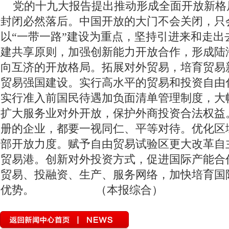
党的十九大报告提出推动形成全面开放新格
展望十四五开启新征程
法治宣传一日一说法
奋斗百年路启航新
封闭必然落后。中国开放的大门不会关闭，只
决战决胜脱贫攻坚每日一播报
众志成城 团结奋进 抗击疫情
预防
以“一带一路”建设为重点，坚持引进来和走出
建共享原则，加强创新能力开放合作，形成陆
“不忘初心 牢记使命”主题教育
2018年“世界艾滋病日”宣传活动
向互济的开放格局。拓展对外贸易，培育贸易
开展扫黑除恶 建设善美云南
追梦火焰蓝
诚信建设万里行
习
贸易强国建设。实行高水平的贸易和投资自由
坚持扫黄打非
2019年网络诚信宣传
迪庆“扶贫攻坚”手机摄影大
实行准入前国民待遇加负面清单管理制度，大
扩大服务业对外开放，保护外商投资合法权益
壮阔东方潮 奋进新时代
崇尚英雄 精忠报国——我们家的报国故事
册的企业，都要一视同仁、平等对待。优化区
2018年千名干部下基层促脱贫保稳定
2018全国两会
幸福的奋斗
部开放力度。赋予自由贸易试验区更大改革自
迪庆高原党旗红
反邪教宣传教育
全面深化改革 迪庆在行动
贸易港。创新对外投资方式，促进国际产能合
贸易、投融资、生产、服务网络，加快培育国
迪庆藏族自治州成立60周年
拥护核心 心向北京
迪庆州历届州委
优势。 （本报综合）
习近平：绿水青山就是金山银山
喜迎十九大 砥砺奋进的五年
网
中国共产党云南省第十次代表大会
“聚焦中央经济工作会议”“治国理