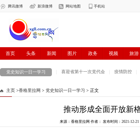
喜迎省第十一次党代会
疫情防控
党史知识一日一学习
学习贯彻党的十九届六中全会精神
2021国家网络安全宣传周
国
主页
>
香格里拉网
>
党史知识一日一学习
> 正文
祖国颂
喜迎党代会 奋进新征程
网络中国节·中秋
山河岁月
推动形成全面开放新
雪域欢歌70载·西藏启航新时代
中国正能量2021“五个一百”网络精
欢聚吧第一百个春天
网络中国节·端午
来源：香格里拉网 作者：
迪庆政法队伍教育整顿专
发布时间：2021-12-21 0
第二届“彩云杯”网评大赛
党史知识一日一学习
全民国家安全教