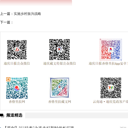
迪庆州第八次党代会
精准扶贫
中国共产党成立95周年
森林
上一篇：
实施乡村振兴战略
媒体眼中的斯那定珠
“两学一做”与党章党规“进党校、进课堂、进媒体
下一篇：
理论学习
这三年
全面开展法治宣传教育 夯实依法治州工作基础
迪庆首届手机图片微视频大赛
西藏成立50周年
纪念抗战胜利70
禁毒宣传
三严三实 忠诚干净担当
迪庆州七届八次全会精神
三县一区
云南强基惠农
烟草
2014民运会
2014赛马节
党风廉政
独克宗古城火灾
十八届三中全会
迪祖言
香格
厉行节约 俭约云南主题教育宣传
喜迎十八大
四群教育活动专题
学习贯彻七一重要讲话精神
州第七次党代会
两会专题
奥运
2018年国家网络安全宣传周
首届中国国际进口博览会
2020网络
频道精选
习近平新时代中国特色社会主义思想
贯彻落实习近平考察云南讲话