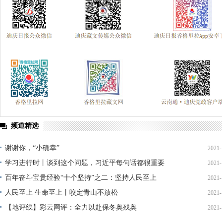
迪庆州第八次党代会
精准扶贫
中国共产党成立95周年
森林
媒体眼中的斯那定珠
“两学一做”与党章党规“进党校、进课堂、进媒体
理论学习
这三年
全面开展法治宣传教育 夯实依法治州工作基础
迪庆首届手机图片微视频大赛
西藏成立50周年
纪念抗战胜利70
禁毒宣传
三严三实 忠诚干净担当
迪庆州七届八次全会精神
三县一区
云南强基惠农
烟草
2014民运会
2014赛马节
党风廉政
频道精选
独克宗古城火灾
十八届三中全会
迪祖言
香格
厉行节约 俭约云南主题教育宣传
喜迎十八大
四群教育活动专题
谢谢你，“小确幸”
2021-
学习进行时丨谈到这个问题，习近平每句话都很重要
2021-
学习贯彻七一重要讲话精神
州第七次党代会
两会专题
奥运
百年奋斗宝贵经验“十个坚持”之二：坚持人民至上
2021-
2018年国家网络安全宣传周
首届中国国际进口博览会
2020网络
人民至上 生命至上丨咬定青山不放松
2021-
香格里拉飞羽天堂
2021年迪庆两会
云南省两会
春节期间侵
【地评线】彩云网评：全力以赴保冬奥残奥
2021-