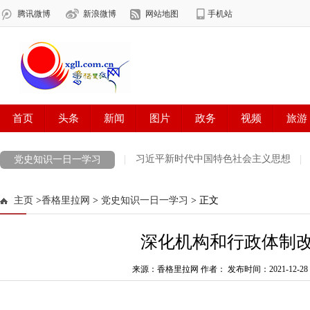
习近平新时代中国特色社会主义思想
党史知识一日一学习
迪庆州第九次党代会
法治宣传一日一说法
党史知识一日一学习
主页
>
香格里拉网
>
党史知识一日一学习
> 正文
新思想引领新征程·时代答卷
习近平法治思想
学习贯彻党的十九
深化机构和行政体制
今天，鲜花献给英烈
祖国颂
喜迎党代会 奋进新征程
网络中
COP 15 共建地球生命共同体 打造生灵的和谐家园
来源：香格里拉网 作者：
发布时间：2021-12-28 1
雪域欢歌70载·西
最美新时代革命军人
防火安全
中央生态环境保护督察
欢聚