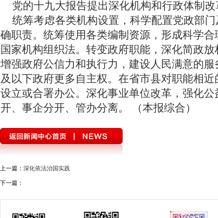
党的十九大报告提出深化机构和行政体制改
涉历史虚无主义有害信息举报专区
第二届“彩云杯”网评大赛
全
统筹考虑各类机构设置，科学配置党政部门
展望十四五开启新征程
2020全国两会
代表委员履职故事
“
确职责。统筹使用各类编制资源，形成科学合
国家机构组织法。转变政府职能，深化简政放
预防艾滋 珍爱生命
“时代楷模”朱有勇
学习贯彻党的十九届四中
增强政府公信力和执行力，建设人民满意的服
第四次全国经济普查
迪庆两会2018
纪念西藏民主改革60周年
及以下政府更多自主权。在省市县对职能相近
民族团结节
“庆祝中华人民共和国成立70周年”优秀歌曲
坚持扫
设立或合署办公。深化事业单位改革，强化公
开、事企分开、管办分离。 （本报综合）
坚决打赢脱贫攻坚战
绿水青山就是金山银山
壮阔东方潮 奋进新
美丽中国长江行——共舞长江经济带·生态篇
纪念马克思诞辰200周年
新春走基层
跨越发展、争创一流；比学赶超、奋勇争先
2018
学习贯彻党的十九大精神
党的十九大
不忘初心继续前进
迪
上一篇：
深化依法治国实践
下一篇：
环境保护督察“回头看”整改专栏
习近平：绿水青山就是金山银山
中国共产党云南省第十次代表大会
“聚焦中央经济工作会议”“治国理