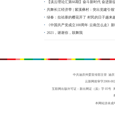
网络中国节清明
社会主义核心价值观
【滇云理论汇第66期】奋斗新时代 奋进新
增强斗争精神 中共中央总书记习近平主持
共舞长江经济带 | 紫溪彝村：突出党建引领
讲话
村振兴合力
绿春：拉祜寨的樱花开了 村民的日子越来
《中国共产党成立100周年·云南怎么走》新
2021，谢谢你，鼓舞我