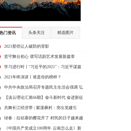
展示
创建生态文明示范州
日一播报
众志成城 团结奋进 抗击疫情
2018年“世界艾滋病日”宣传活动
头条关注
精选图片
热门资讯
蓝
诚信建设万里行
习近平外交思想
2021那些让人破防的背影
贫攻坚”手机摄影大赛
2018赛马节
坚守舞台初心 谱写话剧艺术发展新篇章
国故事
学习进行时丨“习近平的2021”：习近平谋篇
2018全国两会
幸福的奋斗者
布局向未来
2021年终演讲丨谁是你的榜样？
中共中央政治局召开专题民主生活会强调 弘
育
全面深化改革 迪庆在行动
扬伟大建党精神坚持党的百年奋斗历史经验
【滇云理论汇第66期】奋斗新时代 奋进新征
北京
迪庆州历届州委书记、州长访谈录
增加历史自信增进团结统一增强斗争精神 中
程 担当新使命
共舞长江经济带 | 紫溪彝村：突出党建引
2017迪庆两会
“看迪庆• 说变化”
共中央总书记习近平主持会议并发表重要讲
领“三力”，凝聚乡村振兴合力
绿春：拉祜寨的樱花开了 村民的日子越来越
的十八届六中全会精神
话
甜
《中国共产党成立100周年·云南怎么走》新