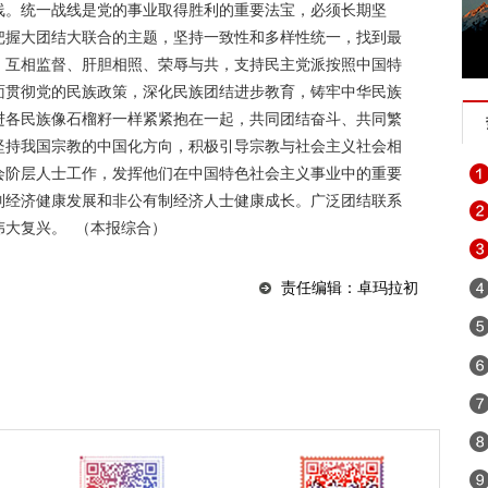
线。统一战线是党的事业取得胜利的重要法宝，必须长期坚
届“彩云杯”网评大赛
全民国家安全教育日
迪庆州生物多样性图片
把握大团结大联合的主题，坚持一致性和多样性统一，找到最
、互相监督、肝胆相照、荣辱与共，支持民主党派按照中国特
代表委员履职故事
“致敬抗疫‘无名英雄’”
决战决胜脱贫攻坚每
面贯彻党的民族政策，深化民族团结进步教育，铸牢中华民族
学习贯彻党的十九届四中全会精神
“不忘初心 牢记使命”主题教育
进各民族像石榴籽一样紧紧抱在一起，共同团结奋斗、共同繁
坚持我国宗教的中国化方向，积极引导宗教与社会主义社会相
纪念西藏民主改革60周年
开展扫黑除恶 建设善美云南
追梦火焰
会阶层人士工作，发挥他们在中国特色社会主义事业中的重要
周年”优秀歌曲
坚持扫黄打非
2019年网络诚信宣传
迪庆“扶
制经济健康发展和非公有制经济人士健康成长。广泛团结联系
伟大复兴。 （本报综合）
银山
壮阔东方潮 奋进新时代
崇尚英雄 精忠报国——我们家的报
纪念马克思诞辰200周年
2018年千名干部下基层促脱贫保稳定
责任编辑：卓玛拉初
赶超、奋勇争先
2018迪庆两会
迪庆高原党旗红
反邪教宣传教
不忘初心继续前进
迪庆藏族自治州成立60周年
拥护核心 心向
：绿水青山就是金山银山
喜迎十九大 砥砺奋进的五年
网络安全法
焦中央经济工作会议”“治国理政进行时”
维西县移民局
学习贯彻党