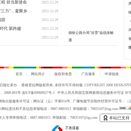
征程 担当新使命
2021-12-29
增
新
·
会议并发表重要
主
“三力”，凝聚乡
2021-12-29
凝
·
越甜
2021-12-29
·
时代 新跨越
2021-12-29
跨
·
德钦公路分局“浴雪”奋战保畅
2021-12-29
·
通
置
·