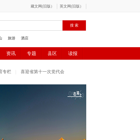
育专栏
喜迎省第十一次党代会
庆高原
疫情防控
周
国际教育宣传
北京冬奥会
渗透”铜墙铁壁
百”网络精品征集评选展播活动
庆政法队伍教育整顿专项行动