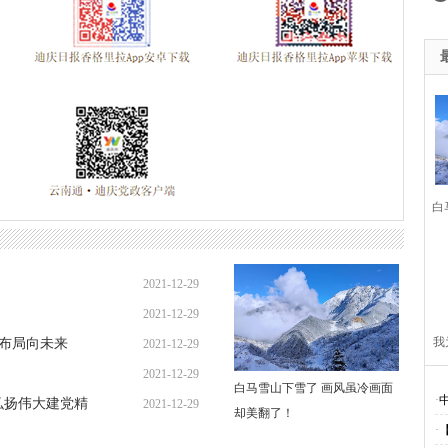
共产党成立95周年
森林防火人人有责 严禁一切野外用火
“挂包帮
党规“进党校、进课堂、进媒体”
迪庆最美人物发布厅
魅力乡镇
教育 夯实依法治州工作基础
廉洁自律准则
学习贯彻落实十八届
0周年
纪念抗战胜利70周年
十三五规划建言献策
悦读改变人
庆州七届八次全会精神
迪庆州旅游局
2015迪庆两会
中国梦
白
014民运会
2014赛马节
州级道德模范候选人名单
2014迪庆两
中全会
迪祖言
香格里拉网站历程
28地震
楠赛林卡
2
2021-12-29
八大
四群教育活动专题
2012迪庆两会
创先争优专栏
学
2021-12-29
代会
两会专题
奥运专栏
改革开放30年
解放思想
汶
我
篇布局向未来
2021-12-29
际进口博览会
2020网络安全周
首届“彩云杯”网评大赛
贯彻落
2021-12-29
白马雪山下雪了 画风虽冷画面
·
弘扬伟大建党精
2021-12-29
云南省两会
春节期间侵犯假冒行为专项整治
却美翻了！
网络中国节·春节
建
·
信增进团结统一