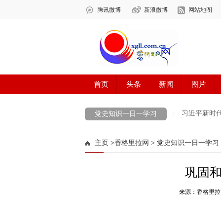
习近平新时
党史知识一日一学习
迪庆州第九次党代会
法治宣传一日一说
主页
>
香格里拉网
>
党史知识一日一学习
新思想引领新征程·时代答卷
习近平法治
巩固
今天，鲜花献给英烈
祖国颂
喜迎党
COP 15 共建地球生命共同体 打造生灵的和
来源：香格里拉
最美新时代革命军人
防火安全
中央