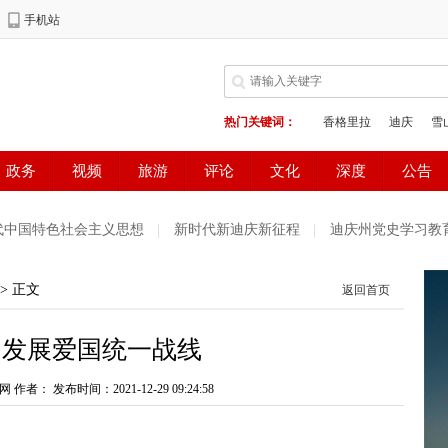
代中国特色社会主义思想
新时代新迪庆新征程
迪庆州党史学习教
法
党史知识一日一学习
奋斗百年路启航新征程
党徽闪耀在迪
> 正文
返回首页
思想
学习贯彻党的十九届六中全会精神
2021国家网络安全宣传
和发展爱国统一战线
代会 奋进新征程
网络中国节·中秋
山河岁月
筑牢“反分裂 反
谐家园
网 作者：
发布时间：2021-12-29 09:24:58
雪域欢歌70载·西藏启航新时代
中国正能量2021“五个一
生态环境保护督察
欢聚吧第一百个春天
网络中国节·端午
迪