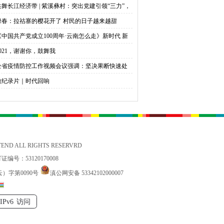
进团结统一增强斗争精神 中共中央总书记习近平
使命
共舞长江经济带 | 紫溪彝村：突出党建引领“三力”，
持会议并发表重要讲话
聚乡村振兴合力
绿春：拉祜寨的樱花开了 村民的日子越来越甜
《中国共产党成立100周年·云南怎么走》新时代 新
越
2021，谢谢你，鼓舞我
全省疫情防控工作视频会议强调：坚决果断快速处
突发疫情
微纪录片｜时代回响