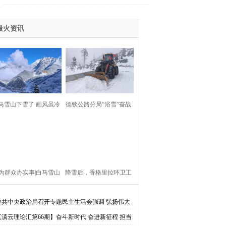
、走转访”
2016香格里拉赛马节
时代 新跨越
组织部换届
2016迪庆两会
最火资讯
五中全会精神
生、悦读助我成长
2015赛马节
高原情
环境综合整治建设美丽迪庆
马雪山下雪了 画风虽冷
德钦公路分局“浴雪”奋战
会
党的群众路线教育实践活动
画面却美翻了！
保畅通
013赛马节
2013两会
习杨善洲
报社“走转改”活动专栏
川地震
第十届康巴艺术
为群众办实事|白马雪山
降雪后，香格里拉环卫工
实习近平考察云南讲话精神
上的雪雕警察
扫雪不停歇
中共中央政治局召开专题民主生活会强调 弘扬伟大
全国·两会
好网民看两会
党精神坚持党的百年奋斗历史经验 增加历史自信
【滇云理论汇第66期】奋斗新时代 奋进新征程 担当