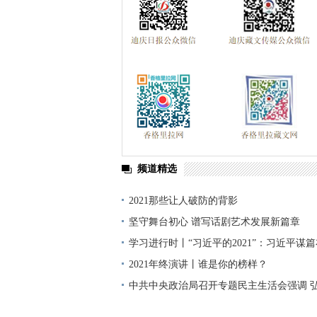
迪庆州第八次党代会
精准扶贫
中国
媒体眼中的斯那定珠
“两学一做”与党章
理论学习
这三年
全面开展法治宣传
迪庆首届手机图片微视频大赛
西藏成立5
禁毒宣传
三严三实 忠诚干净担当
迪
三县一区
云南强基惠农
烟草
2
频道精选
党风廉政
独克宗古城火灾
十八届三
2021那些让人破防的背影
厉行节约 俭约云南主题教育宣传
喜迎十
坚守舞台初心 谱写话剧艺术发展新篇章
学习贯彻七一重要讲话精神
州第七次党
学习进行时丨“习近平的2021”：习近平谋
2018年国家网络安全宣传周
2021年终演讲丨谁是你的榜样？
首届中国国
中共中央政治局召开专题民主生活会强调 
香格里拉飞羽天堂
2021年迪庆两会
神坚持党的百年奋斗历史经验 增加历史自