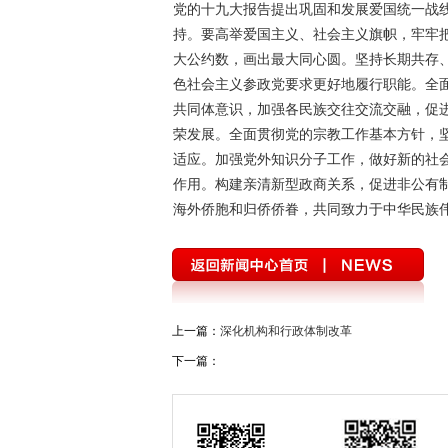
党的十九大报告提出巩固和发展爱国统一战
涉历史虚无主义有害信息举报专区
第二
持。要高举爱国主义、社会主义旗帜，牢牢
大公约数，画出最大同心圆。坚持长期共存
展望十四五开启新征程
2020全国两会
色社会主义参政党要求更好地履行职能。全
预防艾滋 珍爱生命
“时代楷模”朱有勇
共同体意识，加强各民族交往交流交融，促
荣发展。全面贯彻党的宗教工作基本方针，
第四次全国经济普查
迪庆两会2018
适应。加强党外知识分子工作，做好新的社
民族团结节
“庆祝中华人民共和国成立70
作用。构建亲清新型政商关系，促进非公有
海外侨胞和归侨侨眷，共同致力于中华民族
坚决打赢脱贫攻坚战
绿水青山就是金山
美丽中国长江行——共舞长江经济带·生态篇
新春走基层
跨越发展、争创一流；比学
上一篇：
深化机构和行政体制改革
学习贯彻党的十九大精神
党的十九大
下一篇：
环境保护督察“回头看”整改专栏
习近平
中国共产党云南省第十次代表大会
“聚