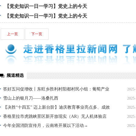
【党史知识一日一学习】党史上的今天
【党史知识一日一学习】党史上的今天
上一页
下一页
频道精选
答好五问促增收丨东旺乡胜利村阳都村民小组：葡萄产业
2025-
铺就“甜蜜”增收路
雪山上的银月刀——洛桑扎西
2025-
【决胜“十四五” 迈上新台阶】迪庆教育事业亮点多、成效
2025-
显——培根铸魂育桃李
香格里拉市虎跳峡景区新开放现实（AR）无人机体验店
2025-
今年全国消防宣传月，云南将开展以下活动→
2025-