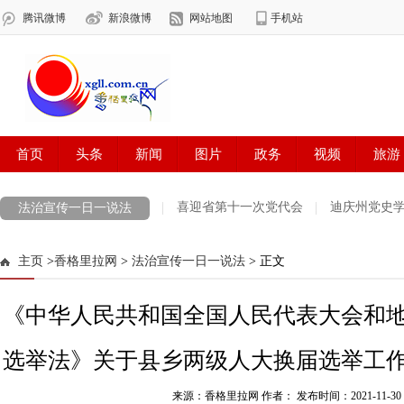
喜迎省第十一次党代会
迪庆州党史
法治宣传一日一说法
学习贯彻党的十九届六中全会精神
2021国家网络安全宣传周
国
主页
>
香格里拉网
>
法治宣传一日一说法
> 正文
祖国颂
喜迎党代会 奋进新征程
网络中国节·中秋
山河岁月
《中华人民共和国全国人民代表大会和
雪域欢歌70载·西藏启航新时代
中国正能量2021“五个一百”网络精
欢聚吧第一百个春天
网络中国节·端午
迪庆政法队伍教育整顿专
选举法》关于县乡两级人大换届选举工
第二届“彩云杯”网评大赛
党史知识一日一学习
全民国家安全教
来源：香格里拉网 作者：
发布时间：2021-11-30 0