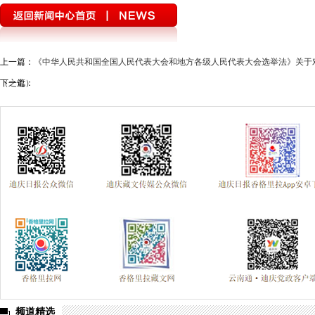
迪庆州第八次党代会
精准扶贫
中国共产党成立95周年
森林
媒体眼中的斯那定珠
“两学一做”与党章党规“进党校、进课堂、进媒体
上一篇：
《中华人民共和国全国人民代表大会和地方各级人民代表大会选举法》关于
理论学习
这三年
全面开展法治宣传教育 夯实依法治州工作基础
（之七）
下一篇：
迪庆首届手机图片微视频大赛
西藏成立50周年
纪念抗战胜利70
禁毒宣传
三严三实 忠诚干净担当
迪庆州七届八次全会精神
三县一区
云南强基惠农
烟草
2014民运会
2014赛马节
党风廉政
独克宗古城火灾
十八届三中全会
迪祖言
香格
厉行节约 俭约云南主题教育宣传
喜迎十八大
四群教育活动专题
学习贯彻七一重要讲话精神
州第七次党代会
两会专题
奥运
2018年国家网络安全宣传周
首届中国国际进口博览会
2020网络
习近平新时代中国特色社会主义思想
贯彻落实习近平考察云南讲话
频道精选