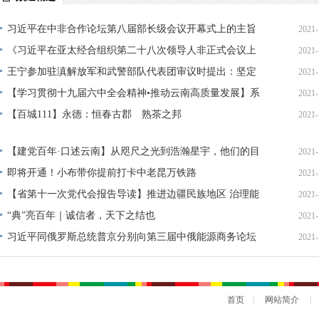
春节期间侵犯假冒行为专项整治
网络中国节·春节
全国·两会
习近平在中非合作论坛第八届部长级会议开幕式上的主旨
2021-
演讲（全文）
《习近平在亚太经合组织第二十八次领导人非正式会议上
2021-
的讲话》单行本出版
王宁参加驻滇解放军和武警部队代表团审议时提出：坚定
2021-
政治建设 筑牢政治忠诚 忠诚履行职责使命
【学习贯彻十九届六中全会精神•推动云南高质量发展】系
2021-
列评论之九：加快面向南亚东南亚辐射中心建设
【百城111】永德：恒春古郡 熟茶之邦
2021-
【建党百年·口述云南】从咫尺之光到浩瀚星宇，他们的目
2021-
标是可见皆可得……
即将开通！小布带你提前打卡中老昆万铁路
2021-
【省第十一次党代会报告导读】推进边疆民族地区 治理能
2021-
力现代化
“典”亮百年｜诚信者，天下之结也
2021-
习近平同俄罗斯总统普京分别向第三届中俄能源商务论坛
2021-
致贺信