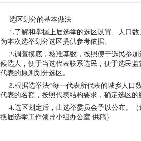
展望十四五开启新征程
法治宣传一日一说法
奋斗百年路启航新
选区划分的基本做法
决战决胜脱贫攻坚每日一播报
众志成城 团结奋进 抗击疫情
预防
1.了解和掌握上届选举的选区设置、人口
“不忘初心 牢记使命”主题教育
2018年“世界艾滋病日”宣传活动
为本次选举划分选区提供参考依据。
开展扫黑除恶 建设善美云南
追梦火焰蓝
诚信建设万里行
习
2.调查摸底，核准基数，按照便于选民参
坚持扫黄打非
2019年网络诚信宣传
迪庆“扶贫攻坚”手机摄影大
候选人，便于当选代表联系选民，便于选民监
壮阔东方潮 奋进新时代
崇尚英雄 精忠报国——我们家的报国故事
代表的原则划分选区。
2018年千名干部下基层促脱贫保稳定
2018全国两会
幸福的奋斗
3.根据选举法“每一代表所代表的城乡人口
代表的名额，按照代表结构要求，确定选区的
迪庆高原党旗红
反邪教宣传教育
全面深化改革 迪庆在行动
4.选区划定后，由选举委员会予以公布。
迪庆藏族自治州成立60周年
拥护核心 心向北京
迪庆州历届州委
换届选举工作领导小组办公室 供稿）
习近平：绿水青山就是金山银山
喜迎十九大 砥砺奋进的五年
网
中国共产党云南省第十次代表大会
“聚焦中央经济工作会议”“治国理