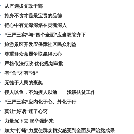
从严选拔党政干部
持身不贪才是最宝贵的品德
把心中有党深深烙在灵魂深入
“三严三实”与“四个全面”应当双管齐下
旅游景区开发应保障社区民众利益
尊重群众意愿争取赢得民心
严格依法行政 优化规划审批
有“舍”才有“得”
无愧于人民的褒奖
授人以鱼，不如授人以渔——浅谈扶贫工作
“三严三实”应内化于心、外化于行
莫让“好话”迷了心窍
力量沉下去 堡垒强起来
加大“打蝇”力度使群众切实感受到全面从严治党成果