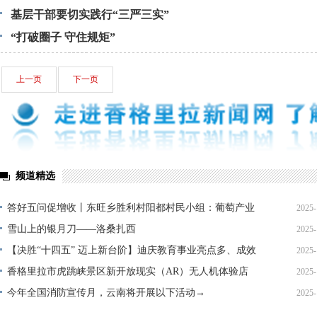
基层干部要切实践行“三严三实”
“打破圈子 守住规矩”
上一页
下一页
频道精选
答好五问促增收丨东旺乡胜利村阳都村民小组：葡萄产业
2025-
铺就“甜蜜”增收路
雪山上的银月刀——洛桑扎西
2025-
【决胜“十四五” 迈上新台阶】迪庆教育事业亮点多、成效
2025-
显——培根铸魂育桃李
香格里拉市虎跳峡景区新开放现实（AR）无人机体验店
2025-
今年全国消防宣传月，云南将开展以下活动→
2025-