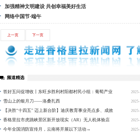
加强精神文明建设 共创幸福美好生活
网络中国节·端午
上一页
下一页
频道精选
答好五问促增收丨东旺乡胜利村阳都村民小组：葡萄产业
2025-
铺就“甜蜜”增收路
雪山上的银月刀——洛桑扎西
2025-
【决胜“十四五” 迈上新台阶】迪庆教育事业亮点多、成效
2025-
显——培根铸魂育桃李
香格里拉市虎跳峡景区新开放现实（AR）无人机体验店
2025-
今年全国消防宣传月，云南将开展以下活动→
2025-