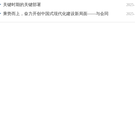
关键时期的关键部署
2025-
乘势而上，奋力开创中国式现代化建设新局面——与会同
2025-
志谈贯彻落实党的二十届四中全会精神