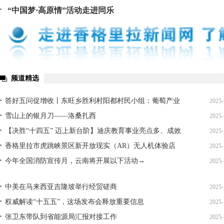
“中国梦·高原情”活动走进同乐
频道精选
答好五问促增收丨东旺乡胜利村阳都村民小组：葡萄产业
2025-
铺就“甜蜜”增收路
雪山上的银月刀——洛桑扎西
2025-
【决胜“十四五” 迈上新台阶】迪庆教育事业亮点多、成效
2025-
显——培根铸魂育桃李
香格里拉市虎跳峡景区新开放现实（AR）无人机体验店
2025-
今年全国消防宣传月，云南将开展以下活动→
2025-
中美在马来西亚吉隆坡举行经贸磋商
2025-
权威解读“十五五”，这场发布会释放重要信息
2025-
张卫东带队到省能源局汇报对接工作
2025-