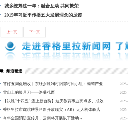
城乡统筹这一年：融合互动 共同繁荣
2015年习近平传播五大发展理念的足迹
上一页
下一页
频道精选
答好五问促增收丨东旺乡胜利村阳都村民小组：葡萄产业
2025-
铺就“甜蜜”增收路
雪山上的银月刀——洛桑扎西
2025-
【决胜“十四五” 迈上新台阶】迪庆教育事业亮点多、成效
2025-
显——培根铸魂育桃李
香格里拉市虎跳峡景区新开放现实（AR）无人机体验店
2025-
今年全国消防宣传月，云南将开展以下活动→
2025-