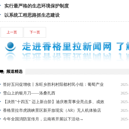
实行最严格的生态环境保护制度
以系统工程思路抓生态建设
上一页
下一页
频道精选
答好五问促增收丨东旺乡胜利村阳都村民小组：葡萄产业
2025-
铺就“甜蜜”增收路
雪山上的银月刀——洛桑扎西
2025-
【决胜“十四五” 迈上新台阶】迪庆教育事业亮点多、成效
2025-
显——培根铸魂育桃李
香格里拉市虎跳峡景区新开放现实（AR）无人机体验店
2025-
今年全国消防宣传月，云南将开展以下活动→
2025-