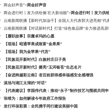
两会好声音
">
两会好声音
两会进行时丨发力供给侧 壮大新动能
">
两会进行时丨发力供给
新动能
云南新闻联播【新时代加油干】全国人大代表郭大进亮相“代表
个“一”助推昭通脱贫攻坚
云南新闻联播【对话新时代】打造“绿色食品牌”全力推进高原
">
云南新闻联播【新时代加油干】全
表郭大进亮相“代表通道”三个“一”助推昭通脱贫攻坚
农业发展
【履职故事】宗庸卓玛的心愿
">
云南新闻联播【对话新时代】打造“绿色食品牌”
原特色现代农业发展
【现场】昭通苹果成致富“金果果”
【现场】我为金苹果“代言”
【民族花开新时代】白族村庄日子美
【民族花开新时代】擦亮“玉洱银苍”生态名片
【奋进跨越彩云南】老百姓获得感幸福感安全感增强
滇池与湘江太湖的“对话”
【代表建议】李国伟代表：推动“永子”制作技艺与围棋共同申
张维为：如何解读今年政府工作报告
发行环保彩票：全民携手同行建设美丽中国