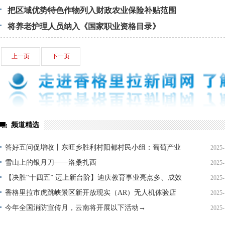
把区域优势特色作物列入财政农业保险补贴范围
将养老护理人员纳入《国家职业资格目录》
上一页
下一页
频道精选
答好五问促增收丨东旺乡胜利村阳都村民小组：葡萄产业
2025-
铺就“甜蜜”增收路
雪山上的银月刀——洛桑扎西
2025-
【决胜“十四五” 迈上新台阶】迪庆教育事业亮点多、成效
2025-
显——培根铸魂育桃李
香格里拉市虎跳峡景区新开放现实（AR）无人机体验店
2025-
今年全国消防宣传月，云南将开展以下活动→
2025-