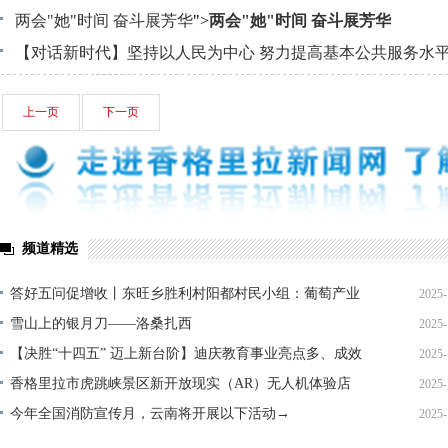
护“云南绿”
两会"她"时间 奋斗展芳华
">
两会"她"时间 奋斗展芳华
【对话新时代】坚持以人民为中心 努力提高基本公共服务水
持教育优先发展
">
【对话新时代】坚持以人民为中心 努力提
上一页
下一页
服务水平（一）坚持教育优先发展
频道精选
答好五问促增收丨东旺乡胜利村阳都村民小组：葡萄产业
2025-
铺就“甜蜜”增收路
雪山上的银月刀——洛桑扎西
2025-
【决胜“十四五” 迈上新台阶】迪庆教育事业亮点多、成效
2025-
显——培根铸魂育桃李
香格里拉市虎跳峡景区新开放现实（AR）无人机体验店
2025-
今年全国消防宣传月，云南将开展以下活动→
2025-