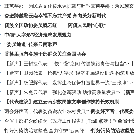
入“一带一路”建设 云南对外开放取得巨大成就
茸芭莘那：为民族文化传承保护鼓与呼
">
茸芭莘那：为民族文
护鼓与呼
奋进跨越彩云南幸福不忘共产党 奔向美好新时代
佤族全国政协委员魏艺红—— 阿佤人民唱“心歌”
中缅“人字形”经济走廊发展规划
“委员通道”传来云南歌声
香格里拉市各族干部群众关注全国两会
【新声】王耕捷代表：“快”“慢”之间 传递铁路责任与担当
">
【
耕捷代表：“快”“慢”之间 传递铁路责任与担当
【新声】卫岗代表：抢抓“人字形”经济走廊建设机遇 构筑开
地
【新声】杨照辉代表：发挥生态优势打造世界一流“三张牌”
">
【新声】卫岗代表：抢抓“人字形”经济走廊建设机遇 构
">
新高地
杨照辉代表：发挥生态优势打造世界一流“三张牌”
【新声】朱兆云代表：强化创新驱动 助推高质量发展
">
【新
代表：强化创新驱动 助推高质量发展
【代表建议】建立云南少数民族文学创作扶持长效机制
两会好声音丨代表委员说农业农村发展
">
两会好声音丨代表委
农村发展
全省干部群众纷纷为《政府工作报告》打call 点赞！
">
全省干
纷为《政府工作报告》打call 点赞！
打好污染防治攻坚战 全力守护“云南绿”
">
打好污染防治攻坚战