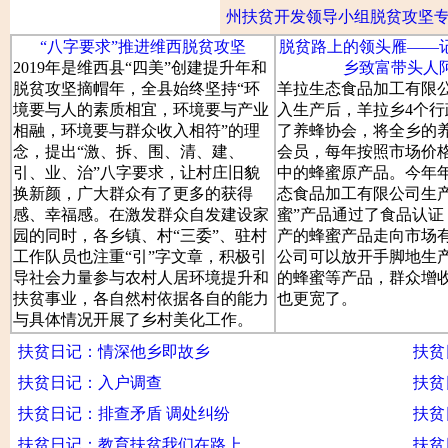
州扶贫开发领导小组脱贫攻坚
“八字要求”推进维西脱贫攻坚
脱贫路上的领头雁——
2019年是维西县“四美”创建提升年和
乡致富带头人
脱贫攻坚摘帽年，全县始终坚持“环
羊拉生态食品加工有限
境要与人的素质相宜，环境要与产业
入生产后，羊拉乡4个行
相融，环境要与群众收入相符”的理
了养蜂协会，将全乡的
念，提出“激、拆、围、清、建、
会员，每年按照市场价
引、业、治”八字要求，让村庄旧貌
中的蜂蜜原产品。今年
换新颜，广大群众有了更多的获得
态食品加工有限公司生产
感、幸福感。在激发群众自发建设家
蜜”产品通过了食品认证
园的同时，各乡镇、村“三委”、驻村
产的蜂蜜产品走向市场
工作队员也注重“引”字文章，积极引
公司可以放开手脚地生
导社会力量参与农村人居环境提升和
的蜂蜜等产品，群众增
扶贫事业，各自然村依据各自的能力
也更宽了。
与具体情况开展了乡村美化工作。
扶贫日记：情深他乡即故乡
扶贫
扶贫日记：入户调查
扶贫
扶贫日记：排查矛盾 调处纠纷
扶贫
扶贫日记：教育扶贫我们在路上
扶贫