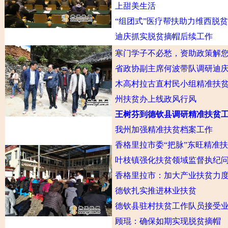
上甜美生活
“组团式”医疗帮扶助力维西脱
迪庆抓实脱贫摘帽后续工作
寒门学子不必愁，资助政策解
省政协副主席何波带队调研迪
木高村拉古直村民小组精准扶
州扶贫办上线政风行风
王树芬到德钦县调研精准扶贫
我州加强精准扶贫档案工作
香格里拉市委“把脉”东旺精准
叶枝镇强化扶贫领域监督执纪
香格里拉市：加大产业扶贫力
德钦扎实推进林业扶贫
德钦县驻村扶贫工作队员接受
顾琨：确保如期实现脱贫摘帽