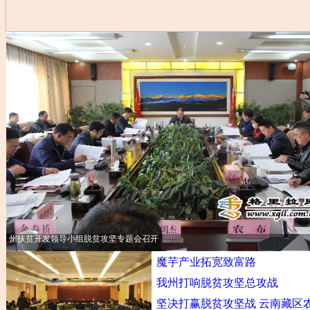
省政协副主席何波带队调研迪庆生态扶贫工作
王树芬到德钦县调研精准扶贫工作
州扶贫开发领导小组脱贫攻坚专题会召开
魔芋产业拓宽致富路
我州打响脱贫攻坚总攻战
坚决打赢脱贫攻坚战 云南藏区