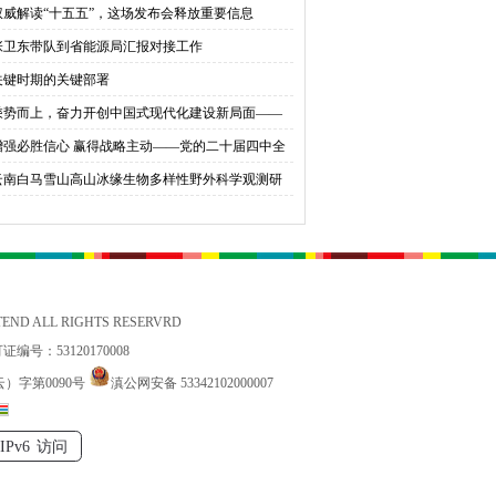
权威解读“十五五”，这场发布会释放重要信息
育桃李
张卫东带队到省能源局汇报对接工作
关键时期的关键部署
乘势而上，奋力开创中国式现代化建设新局面——
会同志谈贯彻落实党的二十届四中全会精神
增强必胜信心 赢得战略主动——党的二十届四中全
锚定中国式现代化发展新目标
云南白马雪山高山冰缘生物多样性野外科学观测研
站国家标准宣贯公益活动在香格里拉举办