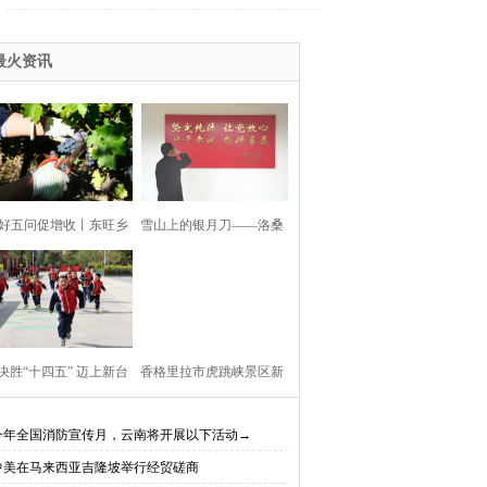
最火资讯
好五问促增收丨东旺乡
雪山上的银月刀——洛桑
利村阳都村民小组：葡
扎西
产业铺就“甜蜜”增收路
决胜“十四五” 迈上新台
香格里拉市虎跳峡景区新
阶】迪庆教育事业亮点
开放现实（AR）无人机体
今年全国消防宣传月，云南将开展以下活动→
中美在马来西亚吉隆坡举行经贸磋商
、成效显——培根铸魂
验店