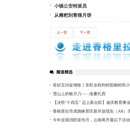
小镇公安特派员
从糌粑到青稞月饼
上一页
下一页
频道精选
答好五问促增收丨东旺乡胜利村阳都村民小
铺就“甜蜜”增收路
雪山上的银月刀——洛桑扎西
【决胜“十四五” 迈上新台阶】迪庆教育事
显——培根铸魂育桃李
香格里拉市虎跳峡景区新开放现实（AR）
今年全国消防宣传月，云南将开展以下活动