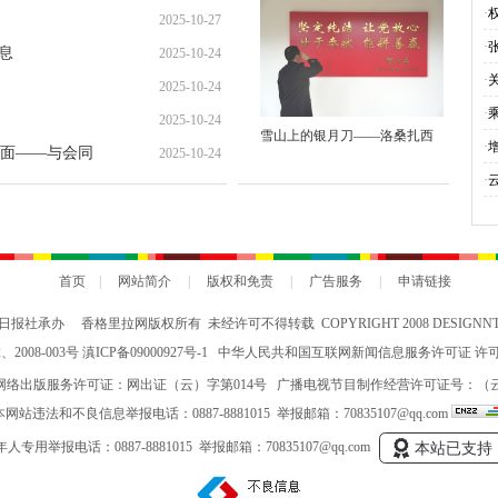
就“甜蜜”增收路
·
2025-10-27
·
息
2025-10-24
·
2025-10-24
·
2025-10-24
雪山上的银月刀——洛桑扎西
与
·
面——与会同
2025-10-24
会
·
究