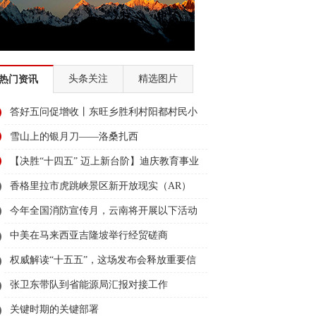
头条关注
精选图片
热门资讯
答好五问促增收丨东旺乡胜利村阳都村民小
组：葡萄产业铺就“甜蜜”增收路
雪山上的银月刀——洛桑扎西
【决胜“十四五” 迈上新台阶】迪庆教育事业
亮点多、成效显——培根铸魂育桃李
香格里拉市虎跳峡景区新开放现实（AR）
无人机体验店
今年全国消防宣传月，云南将开展以下活动
→
中美在马来西亚吉隆坡举行经贸磋商
权威解读“十五五”，这场发布会释放重要信
息
张卫东带队到省能源局汇报对接工作
关键时期的关键部署