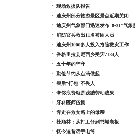
现场救援队报告
迪庆州部分旅游景区景点近期关闭
迪庆州气象部门迅速发布“8•31”气
消防官兵救出11名被困人员
迪庆州3000多人投入抢险救灾工作
香格里拉县尼西乡受灾7184人
五十年的坚守
勤俭节约从点滴做起
餐后“打包”不丢人
奢侈浪费就是践踏劳动成果
牙科医师伍捌
奔走在救女路上的母亲
杜顺林：从打工仔到书城老板
抚今追昔话手电筒