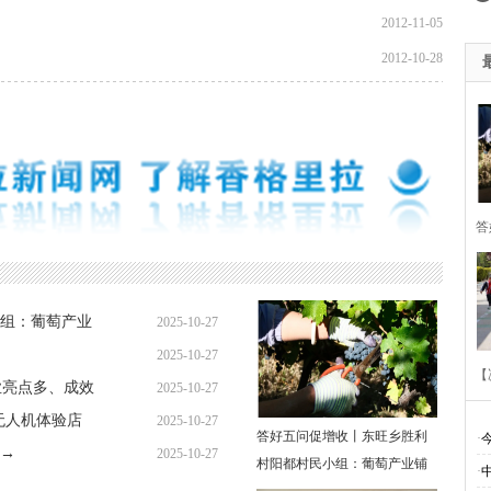
2012-11-05
2012-10-28
答
胜
组：葡萄产业
2025-10-27
萄
2025-10-27
【
业亮点多、成效
2025-10-27
无人机体验店
2025-10-27
答好五问促增收丨东旺乡胜利
·
→
2025-10-27
村阳都村民小组：葡萄产业铺
·
多