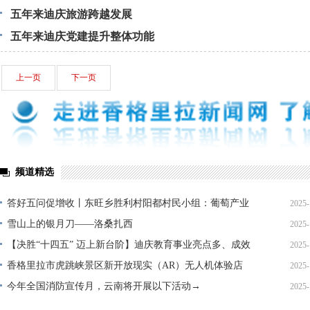
五年来迪庆旅游跨越发展
五年来迪庆党建提升整体功能
上一页
下一页
频道精选
答好五问促增收丨东旺乡胜利村阳都村民小组：葡萄产业
2025-
铺就“甜蜜”增收路
雪山上的银月刀——洛桑扎西
2025-
【决胜“十四五” 迈上新台阶】迪庆教育事业亮点多、成效
2025-
显——培根铸魂育桃李
香格里拉市虎跳峡景区新开放现实（AR）无人机体验店
2025-
今年全国消防宣传月，云南将开展以下活动→
2025-