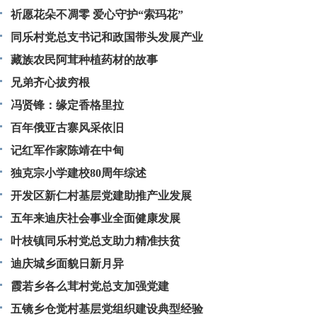
祈愿花朵不凋零 爱心守护“索玛花”
同乐村党总支书记和政国带头发展产业
藏族农民阿茸种植药材的故事
兄弟齐心拔穷根
冯贤锋：缘定香格里拉
百年俄亚古寨风采依旧
记红军作家陈靖在中甸
独克宗小学建校80周年综述
开发区新仁村基层党建助推产业发展
五年来迪庆社会事业全面健康发展
叶枝镇同乐村党总支助力精准扶贫
迪庆城乡面貌日新月异
霞若乡各么茸村党总支加强党建
五镜乡仓觉村基层党组织建设典型经验