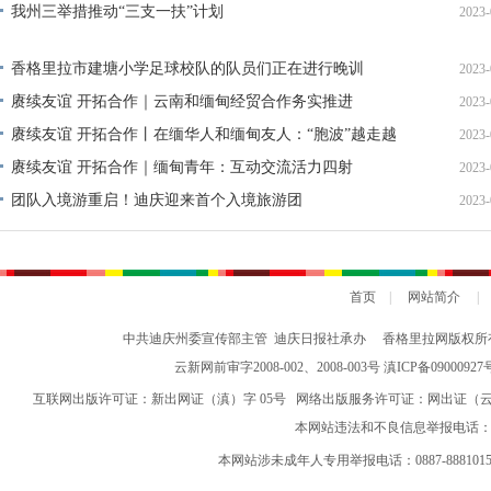
理论学习
这三年
全面开展法治宣传教育 夯实依法治州工作基础
赛前培训举行
我州三举措推动“三支一扶”计划
2023-
迪庆首届手机图片微视频大赛
西藏成立50周年
纪念抗战胜利70
香格里拉市建塘小学足球校队的队员们正在进行晚训
2023-
禁毒宣传
三严三实 忠诚干净担当
迪庆州七届八次全会精神
赓续友谊 开拓合作｜云南和缅甸经贸合作务实推进
2023-
赓续友谊 开拓合作丨在缅华人和缅甸友人：“胞波”越走越
2023-
云南强基惠农
烟草
2014民运会
2014赛马节
州级道德模
亲
赓续友谊 开拓合作｜缅甸青年：互动交流活力四射
2023-
独克宗古城火灾
十八届三中全会
迪祖言
香格里拉网站历程
团队入境游重启！迪庆迎来首个入境旅游团
2023-
厉行节约 俭约云南主题教育宣传
喜迎十八大
四群教育活动专题
学习贯彻七一重要讲话精神
州第七次党代会
两会专题
奥运
2018年国家网络安全宣传周
首届中国国际进口博览会
2020网络
香格里拉飞羽天堂
2021年迪庆两会
云南省两会
春节期间侵
习近平总书记在庆祝中国共产党成立一百周年大会上的讲话
2022全
中国报纸副刊研究会2021年度报纸副刊版面作品公示
走进县城看发