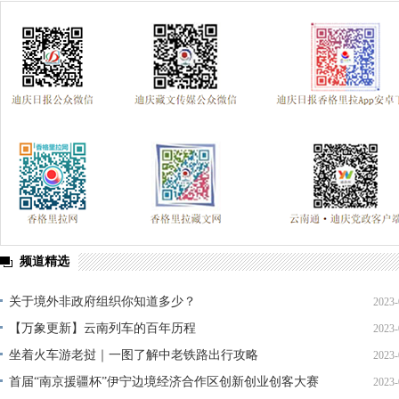
预防艾滋 珍爱生命
“时代楷模”朱有勇
学习贯彻党的十九届四中
第四次全国经济普查
迪庆两会2018
纪念西藏民主改革60周年
民族团结节
“庆祝中华人民共和国成立70周年”优秀歌曲
坚持扫
坚决打赢脱贫攻坚战
绿水青山就是金山银山
壮阔东方潮 奋进新
美丽中国长江行——共舞长江经济带·生态篇
纪念马克思诞辰200周年
新春走基层
跨越发展、争创一流；比学赶超、奋勇争先
2018
学习贯彻党的十九大精神
党的十九大
不忘初心继续前进
迪
环境保护督察“回头看”整改专栏
频道精选
习近平：绿水青山就是金山银山
中国共产党云南省第十次代表大会
“聚焦中央经济工作会议”“治国理
关于境外非政府组织你知道多少？
2023-
【万象更新】云南列车的百年历程
2023-
迪庆州第八次党代会
精准扶贫
中国共产党成立95周年
森林
坐着火车游老挝｜一图了解中老铁路出行攻略
2023-
媒体眼中的斯那定珠
“两学一做”与党章党规“进党校、进课堂、进媒体
首届“南京援疆杯”伊宁边境经济合作区创新创业创客大赛
2023-