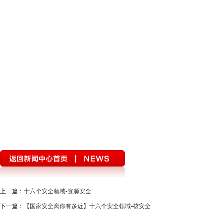
2022网络安全周
优化营商环境 推动跨越发展
网安法实施五年来
打击养老诈骗，建设平安云南
习近平新时代中国特色社会主义思想
喜迎二十大 书声彩云南
奋进新征程 建功新时代
打造一流营商环
国家安全教育日
公益广告
清明祭英烈
网络中国节清明
迪庆州党史学习教育专栏
喜迎省第十一次党代会
2022云南新闻
奋斗百年路启航新征程
党徽闪耀在迪庆高原
疫情防控
新思
2021国家网络安全宣传周
国际教育宣传
北京冬奥会
今天，
筑牢“反分裂 反渗透”铜墙铁壁
COP 15 共建地球生命共同体 打造生
中国正能量2021“五个一百”网络精品征集评选展播活动
最美新时代革
迪庆政法队伍教育整顿专项行动
涉历史虚无主义有害信息举报专区
上一篇：
十六个安全领域▪资源安全
下一篇：
【国家安全离你有多近】十六个安全领域▪核安全
展望十四五开启新征程
2020全国两会
代表委员履职故事
“