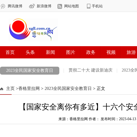
贯彻二十大 建设新迪庆
2023
2023全民国家安全教育日
认真贯彻落实全国两会精神
2023全国两会
权威部门话开局
主页
>
香格里拉网
>
2023全民国家安全教育日
> 正文
网络中国节元宵
新春走基层 欢欢喜喜过大年
牢记嘱托启新篇 
【国家安全离你有多近】十六个安
推进作风革命 加强效能建设
建设生态文明排头兵
2022年世界
创建文明城市 香格里拉在行动
来源：香格里拉网 作者：
新时代 新征程 新伟业
发布时间：2023-04-13 1
清廉迪庆
喜迎二十大 铸牢中华民族共同体意识
夯实网络安全责任，共筑网络