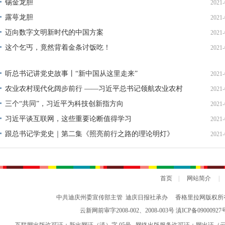
锡金龙胆
2021-
露萼龙胆
2021-
迈向数字文明新时代的中国方案
2021-
这个乞丐，竟然背着金条讨饭吃！
2021-
听总书记讲党史故事丨“新中国从这里走来”
2021-
农业农村现代化阔步前行 ——习近平总书记领航农业农村
2021-
高质量发展（之三）
三个“共同”，习近平为科技创新指方向
2021-
习近平谈互联网，这些重要论断值得学习
2021-
跟总书记学党史｜第二集《照亮前行之路的理论明灯》
2021-