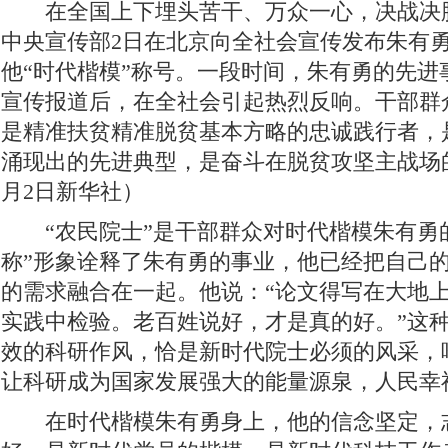
在全国上下埋头苦干、万众一心，决战决
学习贯彻党的十九届四中全会精神
“不忘初心 牢记使命”主题教育
中央宣传部2日在北京向全社会宣传发布朱有
纪念西藏民主改革60周年
开展扫黑除恶 建设善美云南
追梦火焰
他“时代楷模”称号。一段时间，朱有勇的先进
宣传报道后，在全社会引起热烈反响。干部群
“庆祝中华人民共和国成立70周年”优秀歌曲
坚持扫黄打非
201
是精准扶贫精准脱贫基本方略的忠诚践行者，
坚决打赢脱贫攻坚战
绿水青山就是金山银山
壮阔东方潮 奋进新
涌现出的先进典型，是奋斗在脱贫攻坚主战场的
美丽中国长江行——共舞长江经济带·生态篇
纪念马克思诞辰200周年
月2日新华社）
新春走基层
跨越发展、争创一流；比学赶超、奋勇争先
2018
“农民院士”是干部群众对时代楷模朱有勇的
称”形象诠释了朱有勇的事业，他已经把自己
学习贯彻党的十九大精神
党的十九大
不忘初心继续前进
迪
的需求融合在一起。他说：“论文得写在大地
环境保护督察“回头看”整改专栏
习近平：绿水青山就是金山银山
实践中检验。老百姓说好，才是真的好。”这
中国共产党云南省第十次代表大会
“聚焦中央经济工作会议”“治国理
效的科研作风，恰是新时代院士必须的风采，
让科研成为国家发展强大的能量源泉，人民幸
迪庆州第八次党代会
精准扶贫
中国共产党成立95周年
森林
在时代楷模朱有勇身上，他的信念坚定，
媒体眼中的斯那定珠
“两学一做”与党章党规“进党校、进课堂、进媒体