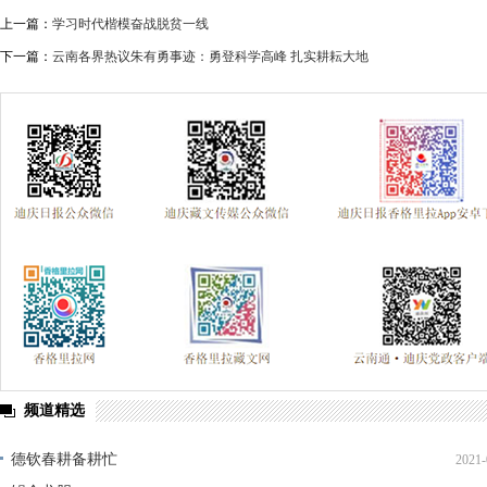
上一篇：
学习时代楷模奋战脱贫一线
下一篇：
云南各界热议朱有勇事迹：勇登科学高峰 扎实耕耘大地
频道精选
德钦春耕备耕忙
2021-