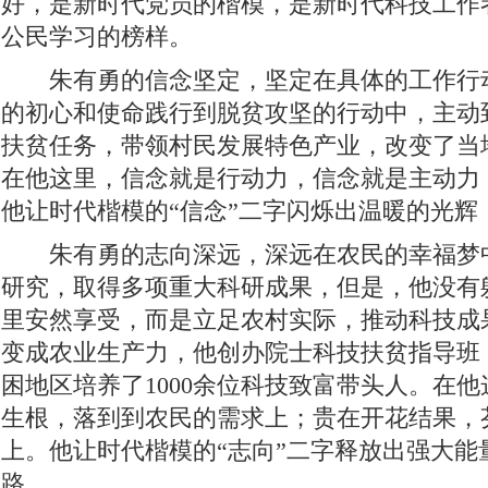
好，是新时代党员的楷模，是新时代科技工作
理论学习
这三年
全面开展法治宣传教育 夯实依法治州工作基础
公民学习的榜样。
迪庆首届手机图片微视频大赛
西藏成立50周年
纪念抗战胜利70
朱有勇的信念坚定，坚定在具体的工作行
禁毒宣传
三严三实 忠诚干净担当
迪庆州七届八次全会精神
的初心和使命践行到脱贫攻坚的行动中，主动
扶贫任务，带领村民发展特色产业，改变了当
三县一区
云南强基惠农
烟草
2014民运会
2014赛马节
在他这里，信念就是行动力，信念就是主动力
党风廉政
独克宗古城火灾
十八届三中全会
迪祖言
香格
他让时代楷模的“信念”二字闪烁出温暖的光辉
厉行节约 俭约云南主题教育宣传
喜迎十八大
四群教育活动专题
朱有勇的志向深远，深远在农民的幸福梦
学习贯彻七一重要讲话精神
州第七次党代会
两会专题
奥运
研究，取得多项重大科研成果，但是，他没有
里安然享受，而是立足农村实际，推动科技成
2018年国家网络安全宣传周
首届中国国际进口博览会
2020网络
变成农业生产力，他创办院士科技扶贫指导班
习近平新时代中国特色社会主义思想
贯彻落实习近平考察云南讲话
困地区培养了1000余位科技致富带头人。在
春节期间侵犯假冒行为专项整治
网络中国节·春节
全国·两会
生根，落到到农民的需求上；贵在开花结果，
上。他让时代楷模的“志向”二字释放出强大能
路。