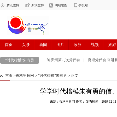
迪庆州第九次党代会
喜迎党代会 奋进
“时代楷模”朱有勇
COP 15 共建地球生命共同体 打造生灵的和谐家园
雪域欢歌70载·西
主页
>
香格里拉网
>
“时代楷模”朱有勇
> 正文
最美新时代革命军人
防火安全
中央生态环境保护督察
欢聚
学学时代楷模朱有勇的信
涉历史虚无主义有害信息举报专区
党徽闪耀在迪庆高原
第二届“
迪庆州生物多样性图片展示
来源：香格里拉网 作者：
创建生态文明示范州
发布时间：2019-12-11 1
展望十四五开
代表委员履职故事
“致敬抗疫‘无名英雄’”
决战决胜脱贫攻坚每日