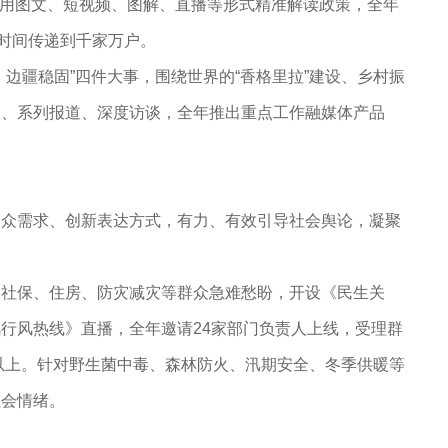
用图文、短视频、图解、直播等形式精准解读政策，全年
一时间传递到千家万户。
、边疆稳固
”
四件大事，围绕世界的
“
香格里拉
”
建设、乡村振
划、系列报道、深度访谈，全年推出重点工作融媒体产品
受众需求、创新表达方式，有力
、
有效引导社会舆论，凝聚
、社保、住房、防灾减灾等群众急难愁盼，开设《民生关
行风热线》直播，全年邀请24家部门负责人上线，受理群
5%以上。针对野生菌中毒、森林防火、汛期安全、冬季供暖等
社会情绪。