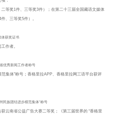
奖项：
、二等奖1件、三等奖3件）
；
在第二十三届全国藏语文媒体
4件、三等奖5件
）
。
媒体获奖证书
闻工作者。
省优秀新闻工作者称号
模范集体
”
称号；香格里拉APP、香格里拉网三语平台获评
州民族团结进步模范集体”称号
告获云南省公益广告大赛二等奖；《第三届世界的
“
香格里