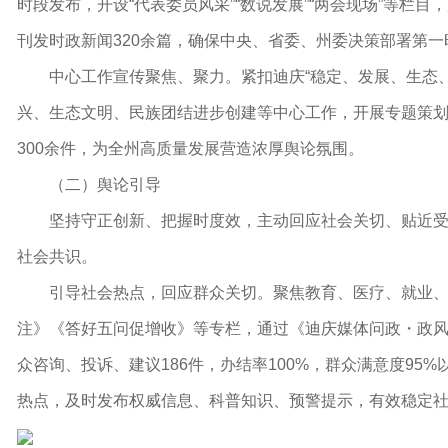
时段发布，开设
“
代表委员风采
”“
数说发展
”“
两会现场
”
等栏目，
刊发
时政新闻
320余篇，确保中央、省委、州委决策部署第
中心工作宣传聚焦
、
聚力。紧扣迪庆
“
稳定
、
发展、生态
兴、生态文明、民族团结进步创建等中心工作，开展专题策
300余件，为全州高质量发展营造浓厚舆论氛围。
（二）舆论引导
坚持守正创新、把握时度效，主动回应社会关切、贴近
社会共识。
引导社会热点，回应群众关切。聚焦教育、医疗、就业
注》《答好五问促增收》等专栏，通过《迪庆媒体问政・政风
众咨询、投诉、建议186件，办结率100%，群众满意度9
热点，及时发布权威信息、科普知识、预警提示，有效稳定