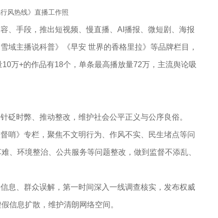
风行风热线》直播工作照
容、手段，推出短视频、慢直播、AI播报、微短剧、海报
《雪域主播说科普》《早安
世界的香格里拉》等品牌栏目，
量
10万+
的
作品
有
18个，单条最高播放量72万，主流舆论吸
、针砭时弊、推动整改，维护社会公平正义与公序良俗。
监督哨》专栏，聚焦不文明行为、作风不实、民生堵点等问
车难、环境整治、公共服务等问题整改，做到监督不添乱、
实信息、群众误解，第一时间深入一线调查核实，发布权威
虚假信息扩散，维护清朗网络空间。