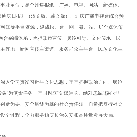
类事业单位，是全州集报纸、广播、电视、网站、新媒体、
合《迪庆日报》（汉文版、藏文版）、迪庆广播电视台综合频
庆融媒等平台资源，建成报、台、网、微、端、屏全媒体传
融合采编体系，承担政策宣传、舆论引导、文化传承、民
态主阵地、新闻宣传主渠道、服务群众主平台、民族文化主
，深入学习贯彻习近平文化思想
，
牢牢把握政治方向、舆论
形象
”
为使命任务，牢固树立
“
党媒姓党、绝对忠诚
”
核心理
合创新为要、安全底线为基的社会责任观，自觉把履行社会
建设全过程，全力服务迪庆长治久安和高质量发展大局。