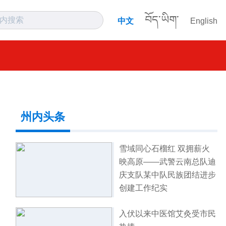
བོད་ཡིག་
中文
English
州内头条
雪域同心石榴红 双拥薪火
映高原——武警云南总队迪
庆支队某中队民族团结进步
创建工作纪实
入伏以来中医馆艾灸受市民