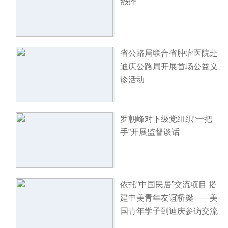
热捧
省公路局联合省肿瘤医院赴
迪庆公路局开展首场公益义
诊活动
罗朝峰对下级党组织“一把
手”开展监督谈话
依托“中国民居”交流项目 搭
建中美青年友谊桥梁——美
国青年学子到迪庆参访交流