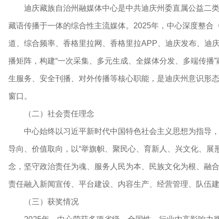
迪庆藏族自治州融媒体中心是中共迪庆州委直属公益二
藏语传播于一体的综合性主流媒体。2025年，中心深度整
道、综合频率、香格里拉网、香格里拉APP、迪庆发布、迪
播矩阵，构建
“
一次采集、多元生成、
全媒体分发、
多
端
传播
”
生服务、安全刊播、对外传播等核心职能，是迪庆州意识形
窗口。
（
二
）
社会责任理念
中心始终以习近平新时代中国特色社会主义思想为指导
导向
、
价值取向
，
以
“
举旗帜、聚民心、育新人、兴文化、展
念，坚守政治责任为魂、服务人民为本、民族文化为根、融
责任融入新闻宣传、平台建设、内容生产、经营管理、队伍
（
三
）
获奖情况