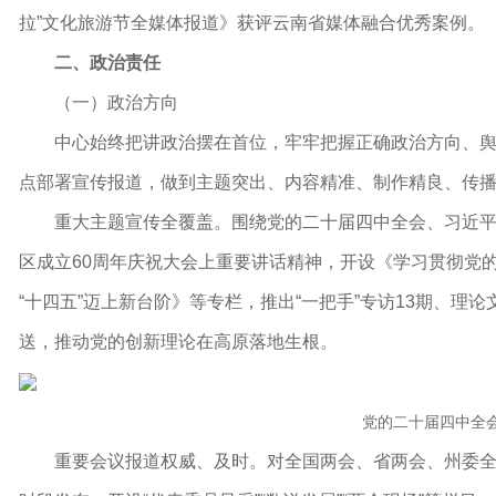
拉
”
文化旅游节全媒体报道》获评云南省媒体融合优秀案例。
二、政治责任
（一）政治方向
中心始终把讲政治摆在首位，牢牢把握正确政治方向、
点部署宣传报道，做到主题突出、内容精准、制作精良、传
重大主题宣传全覆盖。围绕党的二十届四中全会、习近
区成立60周年庆祝大会上重要讲话精神，开设《学习贯彻党的
“
十四五
”
迈上新台阶》等专栏，推出
“
一把手
”
专访13期、理论
送，推动党的创新理论在高原落地生根。
党的二十届四中全
重要会议报道权威
、
及时。对全国两会、省两会、
州委