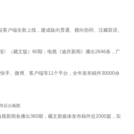
格里拉客户端全新上线，建成纵向贯通、横向协同、汉藏双语、
报》
（
藏文版
）
60期；电视《迪庆新闻》播出2646条，广
快手、微博、客户端等11个平台，全年发布稿件3
0000
余
阵后台截图
视新闻各播出360期，藏文新媒体发布稿件近2000篇，实