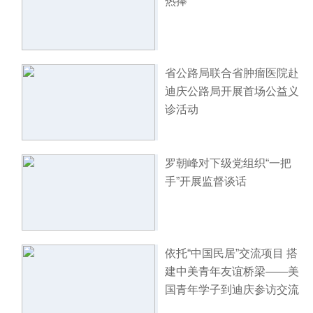
热捧
省公路局联合省肿瘤医院赴
迪庆公路局开展首场公益义
诊活动
罗朝峰对下级党组织“一把
手”开展监督谈话
依托“中国民居”交流项目 搭
建中美青年友谊桥梁——美
国青年学子到迪庆参访交流