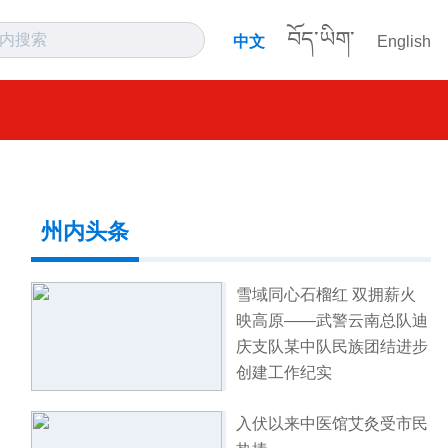
བོད་ཡིག་
中文
English
州内头条
雪域同心石榴红 双拥薪火
映高原——武警云南总队迪
庆支队某中队民族团结进步
创建工作纪实
入伏以来中医馆艾灸受市民