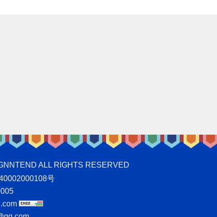
ND ALL RIGHTS RESERVED
0002000108号
005
.com
qq.com