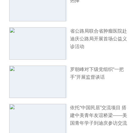
热捧
省公路局联合省肿瘤医院赴
迪庆公路局开展首场公益义
诊活动
罗朝峰对下级党组织“一把
手”开展监督谈话
依托“中国民居”交流项目 搭
建中美青年友谊桥梁——美
国青年学子到迪庆参访交流