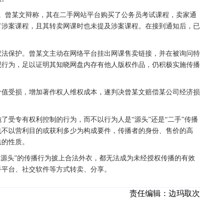
。曾某文辩称，其在二手网站平台购买了公务员考试课程，卖家通
有涉案课程，且其转卖网课时也未提及涉案课程。在接到通知后，已
权法保护。曾某文主动在网络平台挂出网课售卖链接，并在被询问特
观行为，足以证明其知晓网盘内存有他人版权作品，仍积极实施传播
价值受损，增加著作权人维权成本，遂判决曾某文赔偿某公司经济损
了受专有权利控制的行为，而不以行为人是“源头”还是“二手”传播
也不以营利目的或获利多少为构成要件，传播者的身份、售价的高
法的性质。
为“非源头”的传播行为披上合法外衣，都无法成为未经授权传播的有效
手平台、社交软件等方式转卖、分享。
责任编辑：
边玛取次