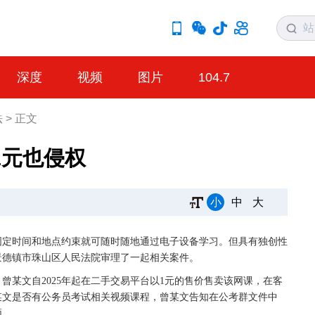
深度
视频
图片
104.7
法
>
正文
1元也侵权
小
中
大
固定时间和地点约束就可随时随地通过电子设备学习。但具有独创性
景德镇市珠山区人民法院审理了一起相关案件。
曾某文自2025年起在二手交易平台以1元的售价售卖该网课，在客
某文是否有公务员考试相关视频课程，曾某文告知在公考群文件中
频。