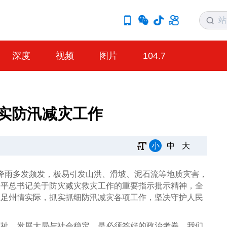
深度
视频
图片
104.7
抓实防汛减灾工作
小
中
大
强降雨多发频发，极易引发山洪、滑坡、泥石流等地质灾害，
近平总书记关于防灾减灾救灾工作的重要指示批示精神，全
立足州情实际，抓实抓细防汛减灾各项工作，坚决守护人民
福祉、发展大局与社会稳定，是必须答好的政治考卷。我们