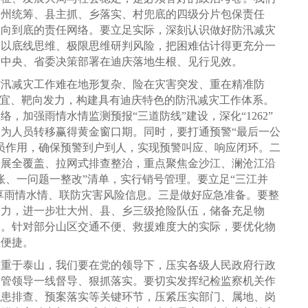
建州统筹、县主抓、乡落实、村兜底的四级分片包保责任
纵向到底的责任网络。要立足实际，深刻认识做好防汛减灾
，以底线思维、极限思维研判风险，把困难估计得更充分一
党中央、省委决策部署在迪庆落地生根、见行见效。
防汛减灾工作难在地形复杂、险在灾害突发、重在精准防
制宜、靶向发力，构建具有迪庆特色的防汛减灾工作体系。
加强雨情水情监测预报“三道防线”建设，深化“1262”
为人员转移赢得黄金窗口期。同时，要打通预警“最后一公
员作用，确保预警到户到人，实现预警叫应、响应闭环。二
开展全覆盖、拉网式排查整治，重点聚焦金沙江、澜沧江沿
账、一问题一整改”清单，实行销号管理。要立足“三江并
共享雨情水情、联防灾害风险信息。三是做好应急准备。要整
合力，进一步壮大州、县、乡三级抢险队伍，储备充足物
力。针对部分山区交通不便、救援难度大的实际，要优化物
效便捷。
任重于泰山，我们要在党的领导下，压实各级人民政府行政
分管领导一线督导、狠抓落实。要切实发挥纪检监察机关作
隐患排查、预案落实等关键环节，压紧压实部门、属地、岗