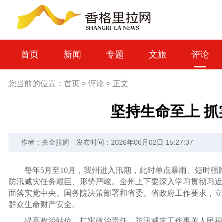
首页
新闻
专题
文旅
评论
您当前的位置：
首页
>
评论
>
正文
坚持生命至上 
作者：央金拉姆
发布时间：2026年06月02日 15:27:37
每年5月至10月，我州进入汛期，此时单点暴雨、短时
防汛减灾任务艰巨、形势严峻。全州上下要深入学习贯彻习
面落实党中央、国务院决策部署和省委、省政府工作要求，
群众生命财产安全。
提高政治站位，扛牢政治责任。防汛减灾工作事关人民