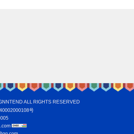
ND ALL RIGHTS RESERVED
0002000108号
005
.com
qq.com