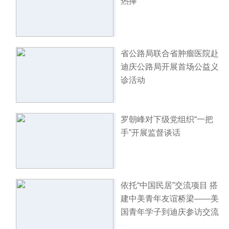
热捧
省公路局联合省肿瘤医院赴
迪庆公路局开展首场公益义
诊活动
罗朝峰对下级党组织“一把
手”开展监督谈话
依托“中国民居”交流项目 搭
建中美青年友谊桥梁——美
国青年学子到迪庆参访交流