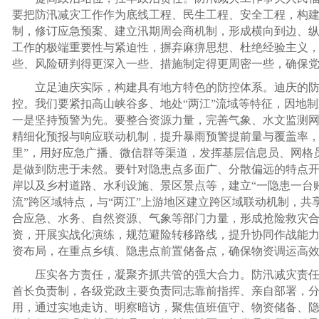
要把防汛减灾工作作为底线工程、民生工程、安全工程，构
制，修订应急预案、建立汛期周会商机制，形成横向到边、
工作的极端重要性与紧迫性，摒弃麻痹思想、杜绝经验主义
些、风险研判得更深入一些、措施制定得更周密一些，确保
立足迪庆实际，构建具有地方特色的防控体系。迪庆的
控。我们要紧扣高山峡谷多、地处“两江”流域等特征，因地
一是坚持预警为先。要整合资源力量，完善气象、水文监测网络，
精细化预报与响应联动机制，提升暴雨预警提前量与覆盖率，
里”，用好应急广播、微信群等渠道，发挥基层信息员、网格
是做到防患于未然。要针对隐患点多面广、分散偏远的特点
岸以及乡村道路、水利设施、景区景点等，建立“一隐患一台
流”跨区域特点，与“两江”上游地区建立跨区域联动机制，
合应急、水务、自然资源、气象等部门力量，形成抢险救灾
资，开展实战化演练，规范避险转移路线，提升协同作战能
资布局，在重点乡镇、隐患点前置储备点，确保物资调运高
压实各方责任，凝聚齐抓共管的强大合力。防汛减灾责
首长负责制，各级党政主要负责同志靠前指挥、亲自部署，
用，通过实地走访、明察暗访，聚焦值班值守、物资储备、