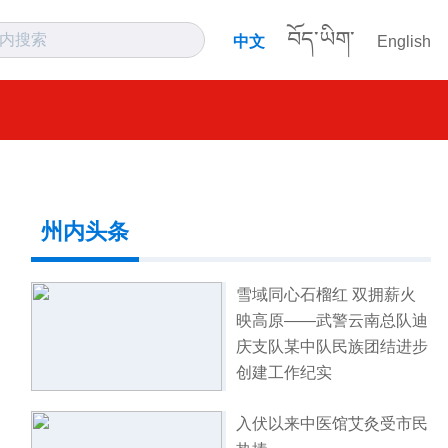
བོད་ཡིག་
中文
English
州内头条
雪域同心石榴红 双拥薪火
映高原——武警云南总队迪
庆支队某中队民族团结进步
创建工作纪实
入伏以来中医馆艾灸受市民