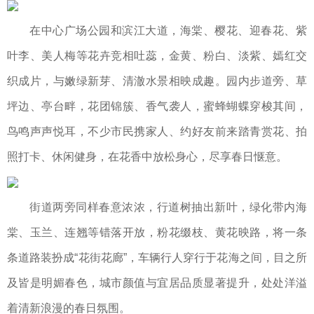
在中心广场公园和滨江大道，海棠、樱花、迎春花、紫
叶李、美人梅等花卉竞相吐蕊，金黄、粉白、淡紫、嫣红交
织成片，与嫩绿新芽、清澈水景相映成趣。园内步道旁、草
坪边、亭台畔，花团锦簇、香气袭人，蜜蜂蝴蝶穿梭其间，
鸟鸣声声悦耳，不少市民携家人、约好友前来踏青赏花、拍
照打卡、休闲健身，在花香中放松身心，尽享春日惬意。
街道两旁同样春意浓浓，行道树抽出新叶，绿化带内海
棠、玉兰、连翘等错落开放，粉花缀枝、黄花映路，将一条
条道路装扮成“花街花廊”，车辆行人穿行于花海之间，目之所
及皆是明媚春色，城市颜值与宜居品质显著提升，处处洋溢
着清新浪漫的春日氛围。