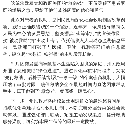
这笔承载着党和政府关怀的“救命钱”，不仅缓解了患者家
庭的燃眉之急，更给了他们战胜病魔的信心和勇气。
此次对患者的救助，是州民政局深化社会救助制度改革创
新、践行正确政绩观的一个缩影。近年来，该局始终坚持以
人民为中心的发展思想，坚决摒弃“坐等审批”的官僚作风，
变“被动救助”为“主动出击”。依托低收入人口动态监测信息平
台，民政部门打破了与医保、卫健、残联等部门的信息壁
垒，建立起“大数据+铁脚板”的主动发现机制。
针对因突发重病导致基本生活陷入困境的家庭，州民政局
开通了急难救助“绿色通道”。通过简化审核审批程序，采取
“先行救助、后补手续”以及“一事一议”的个案会商机制，大幅
压缩了审批时限，确保救助资金在最短时间内直达困难群众
手中，真正做到了“救急难、兜底线、暖民心”。
下一步，州民政局将继续聚焦困难群众的急难愁盼问题，
持续优化急难型临时救助机制，不断完善分层分类的社会救
助体系。通过强化部门联动、拓宽主动发现渠道、提升救助
服务温度，切实筑牢民生保障的最后一道防线。