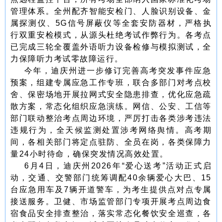
管理体系。全州配齐智能安检门、人脸识别设备、金
属探测仪、5G信号屏蔽仪等全套安防器材，严格执
行双重安检模式，从源头杜绝考试作弊行为。各考点
已完成三轮全覆盖外语听力设备检修与模拟测试，全
力保障听力考试零故障运行。
今年，迪庆州进一步修订完善高考突发事件应急
预案，组建专属应急工作专班，联合多部门对考点校
舍、保密场地开展拉网式安全隐患排查，优化应急疏
散方案，常态化组织应急演练。网信、公安、工信等
部门联动整治考点周边环境，严厉打击各类涉考违法
违规行为，全天候监测处置涉考网络舆情。高考期
间，各相关部门将定点驻防、全员在岗，各类保障力
量24小时待命，确保突发情况高效处置。
6月4日，迪庆州2026年“爱心送考”活动正式启
动，交通、交警部门统筹调配40余辆爱心大巴、15
台应急用车及7辆开道警车，为考生提供点对点专属
接送服务。卫健、市场监管部门专项开展考点周边食
宿食品安全排查整治，落实常态化餐饮安全巡查，各