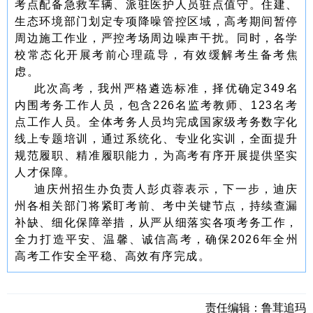
考点配备急救车辆、派驻医护人员驻点值守。住建、
生态环境部门划定专项降噪管控区域，高考期间暂停
周边施工作业，严控考场周边噪声干扰。同时，各学
校常态化开展考前心理疏导，有效缓解考生备考焦
虑。
此次高考，我州严格遴选标准，择优确定349名
内围考务工作人员，包含226名监考教师、123名考
点工作人员。全体考务人员均完成国家级考务数字化
线上专题培训，通过系统化、专业化实训，全面提升
规范履职、精准履职能力，为高考有序开展提供坚实
人才保障。
迪庆州招生办负责人彭贞蓉表示，下一步，迪庆
州各相关部门将紧盯考前、考中关键节点，持续查漏
补缺、细化保障举措，从严从细落实各项考务工作，
全力打造平安、温馨、诚信高考，确保2026年全州
高考工作安全平稳、高效有序完成。
责任编辑：
鲁茸追玛