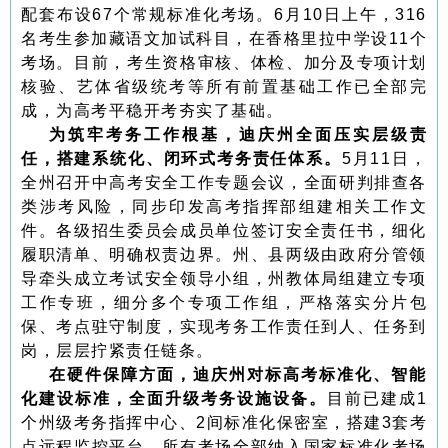
配套布设67个常规标准化考场。6月10日上午，316
名考生参加藏语文加试科目，在香格里拉中学设11个
考场。目前，考生资格审核、体检、加分及专项计划
核验、艺体省级统考等所有前置基础工作已全部完
成，为高考平稳开考夯实了基础。
为筑牢考务工作根基，迪庆州全面压实层级责
任，搭建系统化、闭环式考务责任体系。
5月11日，
全州召开中高考安全工作专题会议，全面研判排查各
类涉考风险，同步印发高考指挥部组建相关工作文
件。各级招生委员会成员单位签订安全责任书，细化
履职清单、明确权责边界。州、县两级由政府分管领
导牵头成立考试安全领导小组，州教体局组建立专项
工作专班，细分多个专项工作组，严格落实分片包
保、考点驻守制度，实现考务工作责任到人、任务到
岗，层层拧紧责任链条。
在硬件保障方面，迪庆州对标高考标准化、智能
化建设标准，全面升级考务设施设备。
目前已建成1
个州级考务指挥中心、2间标准化保密室，搭建3套考
点远程监控平台，所有考场全部纳入国家标准化考场