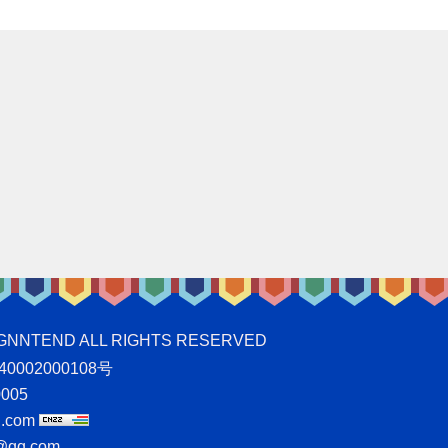
ND ALL RIGHTS RESERVED
0002000108号
005
.com
qq.com