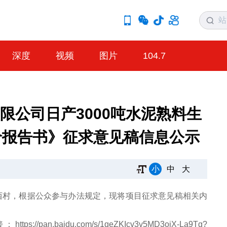
深度
视频
图片
104.7
限公司日产3000吨水泥熟料生
价报告书》征求意见稿信息公示
小
中
大
西村，根据公众参与办法规定，现将项目征求意见稿相关内
baidu.com/s/1qeZKIcv3v5MD3oiX-La9Tg?