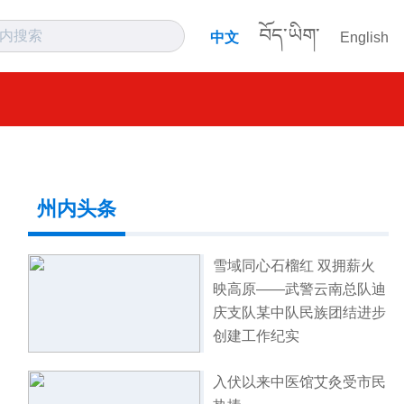
བོད་ཡིག་
中文
English
州内头条
雪域同心石榴红 双拥薪火
映高原——武警云南总队迪
庆支队某中队民族团结进步
创建工作纪实
入伏以来中医馆艾灸受市民