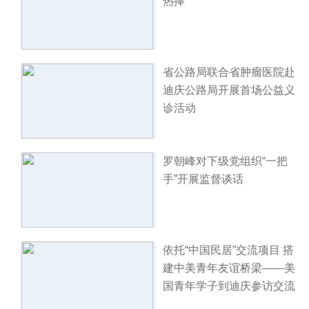
热捧
省公路局联合省肿瘤医院赴
迪庆公路局开展首场公益义
诊活动
罗朝峰对下级党组织“一把
手”开展监督谈话
依托“中国民居”交流项目 搭
建中美青年友谊桥梁——美
国青年学子到迪庆参访交流