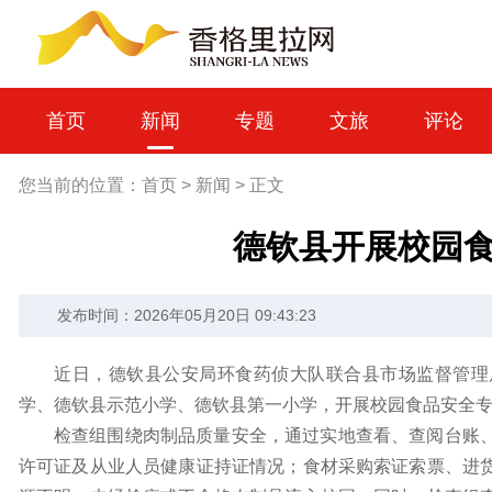
首页
新闻
专题
文旅
评论
您当前的位置：
首页
>
新闻
>
正文
德钦县开展校园
发布时间：2026年05月20日 09:43:23
近日，德钦县公安局环食药侦大队联合县市场监督管理
学、德钦县示范小学、德钦县第一小学，开展校园食品安全
检查组围绕肉制品质量安全，通过实地查看、查阅台账
许可证及从业人员健康证持证情况；食材采购索证索票、进