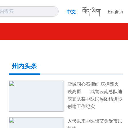
བོད་ཡིག་
中文
English
州内头条
雪域同心石榴红 双拥薪火
映高原——武警云南总队迪
庆支队某中队民族团结进步
创建工作纪实
入伏以来中医馆艾灸受市民