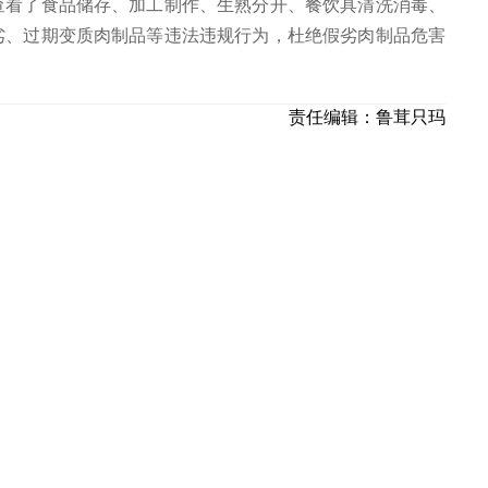
查看了食品储存、加工制作、生熟分开、餐饮具清洗消毒、
劣、过期变质肉制品等违法违规行为，杜绝假劣肉制品危害
责任编辑：
鲁茸只玛