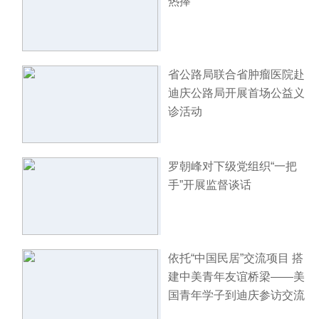
热捧
省公路局联合省肿瘤医院赴
迪庆公路局开展首场公益义
诊活动
罗朝峰对下级党组织“一把
手”开展监督谈话
依托“中国民居”交流项目 搭
建中美青年友谊桥梁——美
国青年学子到迪庆参访交流