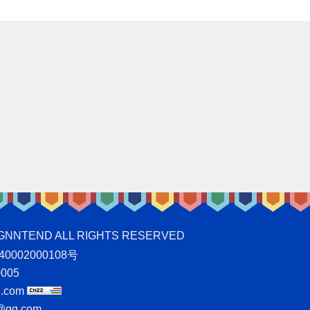
ND ALL RIGHTS RESERVED
0002000108号
005
.com
qq.com