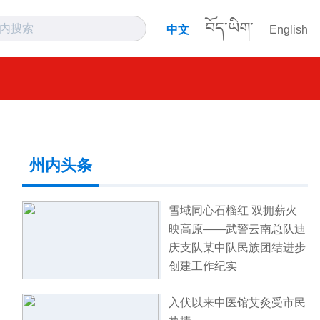
བོད་ཡིག་
中文
English
州内头条
雪域同心石榴红 双拥薪火
映高原——武警云南总队迪
庆支队某中队民族团结进步
创建工作纪实
入伏以来中医馆艾灸受市民