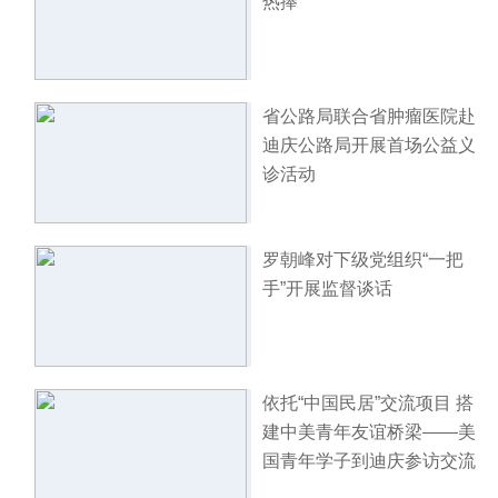
热捧
省公路局联合省肿瘤医院赴
迪庆公路局开展首场公益义
诊活动
罗朝峰对下级党组织“一把
手”开展监督谈话
依托“中国民居”交流项目 搭
建中美青年友谊桥梁——美
国青年学子到迪庆参访交流