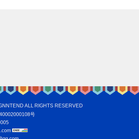
ND ALL RIGHTS RESERVED
0002000108号
005
.com
qq.com