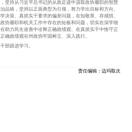
表，坚持从习近平总书记的从政足迹中汲取政协履职的智慧
政治品格，坚持以正面典型为引领，努力学出目标和方向。
科学决策、真抓实干要求的偏差问题，在知敬畏、存戒惧、
在政协履职和机关工作中存在的短板和问题，切实在深学细
、在助力民生改善中诠释正确政绩观、在真抓实干中恪守正
动正确政绩观在州政协牢固树立、深入践行。
上干部跟进学习。
责任编辑：
边玛取次