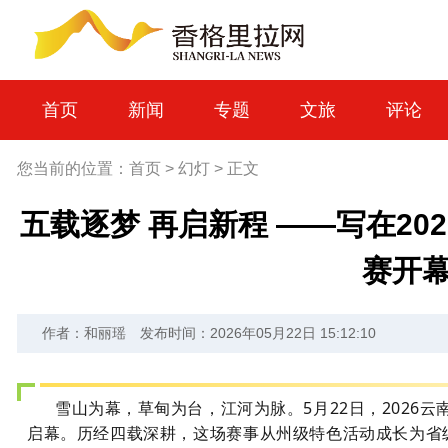
首页
新闻
专题
文旅
评论
您当前的位置：
首页
>
幻灯
>
正文
五载逐梦 再启新程 ——写在20
赛开
作者：和丽瑶
发布时间：2026年05月22日 15:12:10
雪山为幕，草甸为台，江河为脉。5月22日，2026
启幕。历经四载深耕，这场赛事从州级特色活动成长为省级