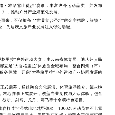
征路・雅哈雪山徒步”赛事，丰富户外运动品类，并发布
）》，推动户外产业规范化发展。
而来，不仅擦亮了“世界徒步圣地”的金字招牌，解锁了
路径，为迪庆文旅产业发展注入强劲动能。
大香格里拉”户外运动大赛，由云南省体育局、迪庆州人民
赛立足“大香格里拉”体旅圈全域布局，整合四州（市）
服务保障，开启“大香格里拉”户外运动产业协同发展的
场正式启幕，通过融合文化展演、体育旅游推介、篝火晚
起，核心赛事正式展开，覆盖专业竞技与大众体验，包含
、徒步、射箭、龙舟、赛马等十余项特色项目。
赛打造沉浸式山地越野体验，1000名运动员在石卡雪
名选手开展骑行竞技，串联壮丽风光；滑翔伞表演赛汇聚