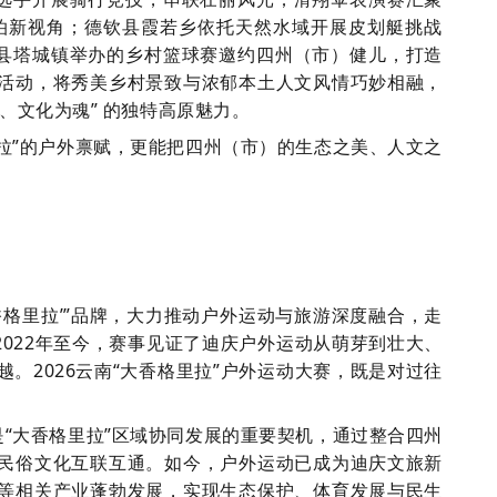
泊新视角；德钦县霞若乡依托天然水域开展皮划艇挑战
西县塔城镇举办的乡村篮球赛邀约四州（市）健儿，打造
活动，将秀美乡村景致与浓郁本土人文风情巧妙相融，
、文化为魂” 的独特高原魅力。
拉”的户外禀赋，更能把四州（市）的生态之美、人文之
。
香格里拉’”品牌，大力推动户外运动与旅游深度融合，走
2022年至今，赛事见证了迪庆户外运动从萌芽到壮大、
。2026云南“大香格里拉”户外运动大赛，既是对过往
“大香格里拉”区域协同发展的重要契机，通过整合四州
民俗文化互联互通。如今，户外运动已成为迪庆文旅新
等相关产业蓬勃发展，实现生态保护、体育发展与民生