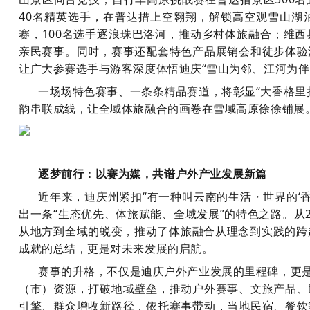
40名精英选手，在普达措上空翱翔，解锁高空观雪山湖
赛，100名选手逐浪珠巴洛河，推动乡村体旅融合；维
亲民赛事。同时，赛事还配套特色产品展销会和徒步体验
让广大参赛选手与游客深度体悟迪庆“雪山为邻、江河为伴
一场场特色赛事、一条条精品赛道，将彰显“大香格里
韵串联成线，让全域体旅融合的画卷在雪域高原徐徐铺展
逐梦前行：以赛为媒，共谱户外产业发展新篇
近年来，迪庆州紧扣“有一种叫云南的生活・世界的‘
出一条“生态优先、体旅赋能、全域发展”的特色之路。从
从地方到全域的蜕
变，推动了体旅融合从理念到实践的跨越
成就的总结，更是对未来发展的启航。
赛事的升格，不仅是迪庆户外产业发展的里程碑，更是
（市）资源，打破地域壁垒，推动户外赛事、文旅产品、
引擎、群众增收新路径，依托赛事带动，当地民宿、餐饮