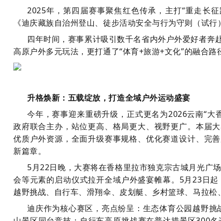
2025年，第四届赛事聚焦红色传承，主打“重走长
《迪庆藏族自治州登山、徒步活动安全与行为守则（试行
四年时间，赛事累计吸引数千名省内外户外爱好者奔赴
高原户外多元玩法，更打通了“体育+旅游+文化”的融合
升格焕新：五载绽放，打造全域户外
运动
盛宴
今年，赛事迎来重磅升级，正式更名为2026云南“
政府联合主办，站位更高、格局更大、视野更广。本届大
优质户外资源，全面升级赛事规格、优化赛道设计、完善
新篇章。
5月22日晚，大赛将在香格里拉市独克宗古城月光广
会等元素的启动仪式拉开全域户外盛宴帷幕。5月23日
越野挑战、自行车、滑翔伞、皮划艇、乡村篮球、马拉松
迪庆作为核心赛区，亮点纷呈：生态体育公园越野挑战
山景区同台竞技；自行车高原挑战赛在普达措景区300