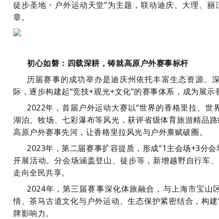
徒步圣地・户外运动天堂”为主题，联动迪庆、大理、丽
章。
初心如磐：四载深耕，铸就高原户外
赛事
标杆
历届赛事的成功举办是迪庆州依托丰富生态资源、
际，逐步构建起“竞技+观光+文化”的赛事体系，成为展
2022年，首届户外运动大赛以“世界的香格里拉、
湖泊、牧场、七彩瀑布等风光，获评省级体育旅游精品路
高原户外赛事先河，让香格里拉风光与户外禀赋破圈。
2023年，第二届赛事扩容提质，形成“1主会场+3
开展活动。分会场涵盖登山、徒步等，新增越野自行车、
走向全民共享。
2024年，第三届赛事深化体旅融合，与上海市宝
情、茶马古道文化与户外运动、生态保护紧密结合，构建“
牌影响力。