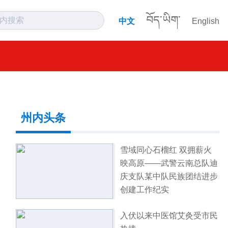
བོད་ཡིག་
中文
English
州内头条
雪域同心石榴红 双拥薪火
映高原——武警云南总队迪
庆支队某中队民族团结进步
创建工作纪实
入伏以来中医馆艾灸受市民