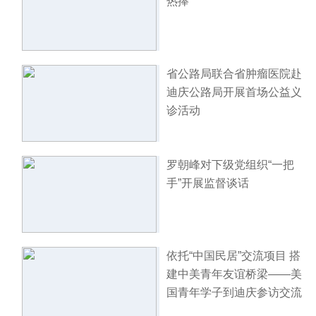
热捧
省公路局联合省肿瘤医院赴
迪庆公路局开展首场公益义
诊活动
罗朝峰对下级党组织“一把
手”开展监督谈话
依托“中国民居”交流项目 搭
建中美青年友谊桥梁——美
国青年学子到迪庆参访交流