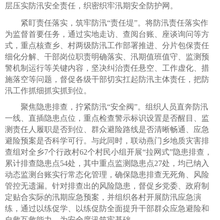
层压实防汛安全责任，织密织牢汛期安全防护网。
紧盯责任落实，筑牢防汛“责任堤”。将防汛责任落实作
为监督首要任务，通过实地走访、查阅台账、座谈询问等方
式，重点核查乡、村两级防汛工作部署推进、分片包保责任
细化分解、干部岗位职责明确落实、汛期值班值守、监测预
警机制运行等关键内容，坚决纠治责任悬空、工作虚化、措
施落空等问题，督促各级干部切实扛起防汛主体责任，把防
汛工作抓细抓实抓到位。
聚焦隐患排查，拧紧防汛“安全阀”。组织人员直奔防汛
一线、直插隐患点位，重点检查警示标识设置是否醒目、监
测责任人履职是否到位、群众避险路线是否清晰畅通、应急
避险预案是否科学可行。与此同时，联动燕门乡地质灾害排
查组对全乡7个行政村62个村民小组开展“拉网式”隐患排查，
累计排查隐患点54处，其中重点监测隐患点27处，均已纳入
动态监测台账实行常态化管理，确保隐患排查无死角、风险
管控无遗漏。针对排查出的风险隐患，督促乡党委、政府制
定贴合实际的汛期应急预案，并组织各村开展防汛应急演
练，通过以练促学、以练促防全面提升干部群众应急避险和
自救互救能力，为安全度汛筑牢基础。