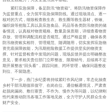
紧盯应急保障，备足防汛“物资箱”。将防汛物资保障作
为监督重点，全力筑牢应急保障防线。通过现场清点、逐一
核对的方式，细致检查救生衣、救生圈等救生器材，铁锹、
编织袋等抢险工具以及应急食品、药品等各类防汛物资的储
备情况，认真核对物资规格、数量及保质期，详细查看物资
存放、管理和调配流程是否规范。通过严格监督，确保各类
防汛物资账实相符、管理规范、随调随用，切实发挥应急物
资兜底保障效能，为汛期抢险救援工作提供坚实的物资支
撑。针对监督检查中发现的问题，现场反馈并提出明确整改
意见，要求相关责任部门立即整改、限期销号。后续将不定
期开展整改“回头看”，跟踪问效、闭环管理，确保问题整改
到位、不留隐患。
下一步，燕门乡纪委将持续紧盯作风纪律，常态化抽查
乡村干部汛期值班值守、在岗在位、通信畅通情况，严肃查
处脱岗漏岗、敷衍塞责、不作为、慢作为等问题，以纪律刚
性约束推动防汛各项工作落地见效，全力守护人民群众生命
财产安全。