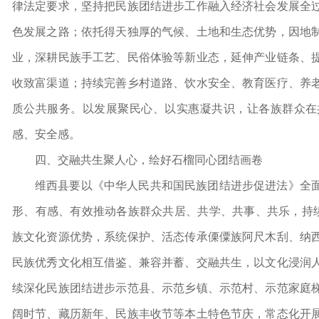
律法定要求，坚持把民族团结进步工作融入经济社会发展全
色发展之路；依托得天独厚的气候、土地和生态优势，因地
业，深耕民族手工艺、民俗体验等新业态，延伸产业链条、
收致富渠道；持续完善乡村道路、饮水安全、教育医疗、养
质公共服务。以发展聚民心、以实惠凝共识，让各族群众在
感、安全感。
四、交融共生聚人心，绘好石榴同心团结画卷
维西县要以《中华人民共和国民族团结进步促进法》全
形、有感、有效推动各族群众共居、共学、共事、共乐，持续
族文化资源优势，系统保护、活态传承傈僳族阿尺木刮、纳
民族优秀文化相互借鉴、兼容并蓄、交融共生，以文化浸润
续深化民族团结进步示范县、示范乡镇、示范村、示范家庭
阔时节、藏历新年、民族丰收节等本土特色节庆，常态化开