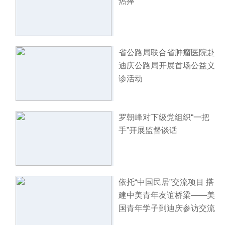
热捧
省公路局联合省肿瘤医院赴
迪庆公路局开展首场公益义
诊活动
罗朝峰对下级党组织“一把
手”开展监督谈话
依托“中国民居”交流项目 搭
建中美青年友谊桥梁——美
国青年学子到迪庆参访交流