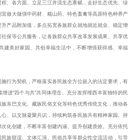
过程、各方面。立足三江并流生态禀赋，走好生态优先、绿
制宜做大做强中药材、糯山药、特色畜禽等高原特色种养产
提升产品附加值，多点拓宽各族群众就地就近就业、稳定增
老社保等公共服务，让各族群众共享改革发展成果、共享优
共建美好家园、共创幸福生活中，不断增强获得感、幸福
面施行为契机，严格落实各民族全方位嵌入的法定要求，有
增进“四个与共”共同体理念。充分发挥维西丰富独特的民
西族东巴文化、藏族民俗文化等特色优秀传统文化，推动各
人心、以文脉凝聚共识，持续构筑各民族共有精神家园。持
梯次化创建，不断丰富创建内涵、提升创建质效。充分依托
展民族联谊、文体汇演、民俗共享等群众性交流活动，引导