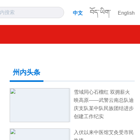
བོད་ཡིག་
中文
English
州内头条
雪域同心石榴红 双拥薪火
映高原——武警云南总队迪
庆支队某中队民族团结进步
创建工作纪实
入伏以来中医馆艾灸受市民