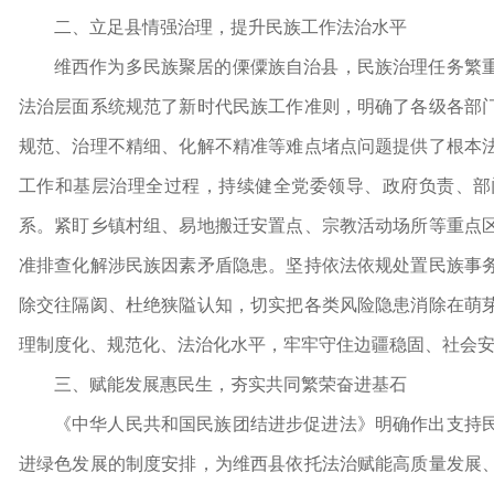
二、立足县情强治理，提升民族工作法治水平
维西作为多民族聚居的傈僳族自治县，民族治理任务繁
法治层面系统规范了新时代民族工作准则，明确了各级各部
规范、治理不精细、化解不精准等难点堵点问题提供了根本
工作和基层治理全过程，持续健全党委领导、政府负责、部
系。紧盯乡镇村组、易地搬迁安置点、宗教活动场所等重点
准排查化解涉民族因素矛盾隐患。坚持依法依规处置民族事
除交往隔阂、杜绝狭隘认知，切实把各类风险隐患消除在萌
理制度化、规范化、法治化水平，牢牢守住边疆稳固、社会
三、赋能发展惠民生，夯实共同繁荣奋进基石
《中华人民共和国民族团结进步促进法》明确作出支持
进绿色发展的制度安排，为维西县依托法治赋能高质量发展