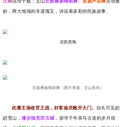
庄舞
流传千载；文山
壮族彝族铜鼓舞
、
苗族芦笙舞
灵动曼
妙，两大地域的非遗瑰宝，诉说着多彩的民族故事。
尼西黑陶
壮族彝族铜鼓舞（图片来源：文山发布）
此番主场收官之战，好客迪庆敞开大门。
抬头可见皑
皑雪山，
漫步独克宗古城
，探寻千年茶马古道的岁月痕