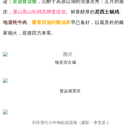
迹；
走进普达措
，沉醉于高原山湖的澄澈灵秀；五月的迪
庆，
漫山高山杜鹃花肆意绽放
。鲜香醇厚的
尼西土锅鸡
、
地道牦牛肉
、
暖香四溢的酥油茶
早已备好，以最质朴的藏
家烟火，迎接四方来客。
独克宗古城
普达措景区
列车穿行小中甸杜鹃花海（摄影：李竞若 )