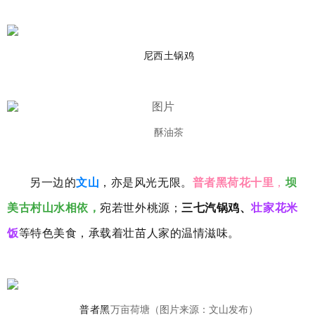
尼西土锅鸡
酥油茶
另一边的
文山
，亦是风光无限。
普者黑荷花十里
，
坝
美古村山水相依，
宛若世外桃源；
三七汽锅鸡、
壮家花米
饭
等特色美食，承载着壮苗人家的温情滋味。
普者黑
万亩荷塘（图片来源：文山发布）