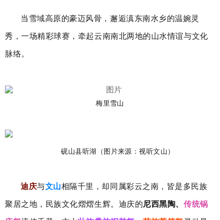
当雪域高原的豪迈风骨，邂逅滇东南水乡的温婉灵
秀，一场精彩球赛，牵起云南南北两地的山水情谊与文化
脉络。
梅里雪山
砚山县听湖（图片来源：视听文山）
迪庆
与
文山
相隔千里，却同属彩云之南，皆是多民族
聚居之地，民族文化熠熠生辉。迪庆
的
尼西黑陶、
传统锅