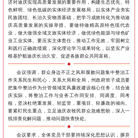
济对迪庆实现高质量发展的重要作用，构建生态优先、特
色鲜明、绿色低碳的实体经济发展格局，以实体产业夯实
民族团结、长治久安物质基础，把学习成效转化为推动迪
庆高质量发展的实操举措。要做特做精高原特色现代农
业，做大做强全域文旅实体经济，做优绿色能源与绿色矿
业工业实体。要压实主体责任，推动工作见效，牢固树立
和践行正确政绩观，深化理论学习成果转化，以坚实产业
根基护航迪庆长治久安、促进各族群众共同富裕。
会议强调，群众身边不正之风和腐败问题集中整治工
作关系民生和民心，关系大局和全局
，
州政府班子成员要
把集中整治作为分管领域党风廉政建设核心任务，结合迪
庆实际，将整治工作与业务工作同安排、同调度、同考
核，坚决杜绝重发展、轻监管，重项目、轻廉政的倾向。
要紧盯民生重点，立足迪庆农牧民群众急难愁盼，深入一
线排查化解问题，推动问题快查快处。
会议要求，全体党员干部要持续深化思想认识，摒弃