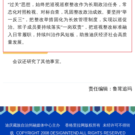
“过关”思想
，始终把巡视巡察整改作为长期政治任务，常
态化对照检视、对标自查，巩固整改政治成效。
要坚持“举
一反三”，把整改举措固化为长效管理制度，实现以巡促
治。班子成员要持续落实
“一岗双责”，把巡视整改标准融
入日常履职，持续纠治作风短板，助推迪庆经济社会高质
量发展。
会议还研究了
其他
事宜。
责任编辑：
鲁茸追玛
迪庆藏族自治州融媒体中心主办 香格里拉网版权所有 未经许可不得转
载 COPYRIGHT 2008 DESIGNNTEND ALL RIGHTS RESERVED