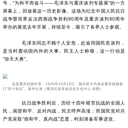
号，“为和平而奋斗——毛泽东与重庆谈判专题展”的一方
屏幕上，回放着这一历史影像。这场为纪念中国人民抗日
战争暨世界反法西斯战争胜利80周年及重庆谈判80周年
举办的展览去年开展，持续至今，吸引了各界人士参观。
毛泽东同志不顾个人安危，赴渝同国民党谈判，
是当时轰动国内外的大事。民主人士称颂，这一行动是
“弥天大勇”。
这是重庆桂园外景。1945年10月10日，国共双方代表在重庆桂园签
订“双十协定”。新华社发（重庆红岩革命历史文化中心 供图）
抗日战争胜利后，历经十四年艰苦抗战的全国人
民，渴望和平、反对内战，民主呼声高涨；而国民党对共
产党采取“假和平、真内战”态度，时刻准备军事进攻。