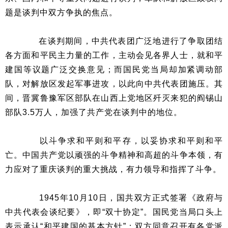
题是谈判中双方争执的焦点。
在谈判期间，中共代表团广泛地进行了争取团结
各方面和平民主力量的工作，主动会见各界人士，就和平
建国等议题广泛交换意见；而国民党当局却加紧调动部
队，对解放区发起军事进攻，以此向中共代表团施压。其
间，晋冀鲁豫军区部队在山西上党地区歼灭来犯的阎锡山
部队3.5万人，加强了共产党在谈判中的地位。
以斗争求和平则和平存，以妥协求和平则和平
亡。中国共产党以顽强的斗争精神和高超的斗争本领，有
力应对了重庆谈判的重大挑战，有力领导和指挥了斗争。
1945年10月10日，国共双方正式签署《政府与
中共代表会谈纪要》，即“双十协定”。国民党当局口头上
表示承认“和平建国的基本方针”；双方同意召开有各党派