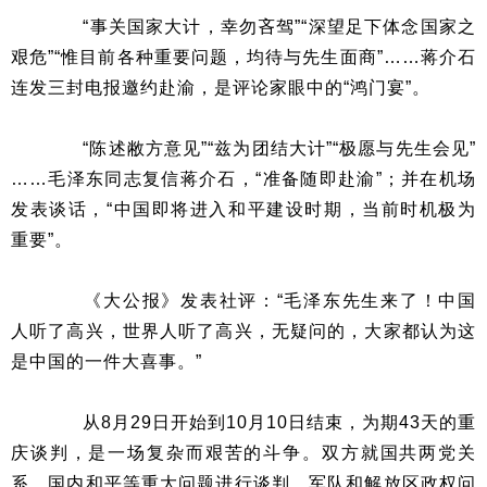
“事关国家大计，幸勿吝驾”“深望足下体念国家之
艰危”“惟目前各种重要问题，均待与先生面商”……蒋介石
连发三封电报邀约赴渝，是评论家眼中的“鸿门宴”。
“陈述敝方意见”“兹为团结大计”“极愿与先生会见”
……毛泽东同志复信蒋介石，“准备随即赴渝”；并在机场
发表谈话，“中国即将进入和平建设时期，当前时机极为
重要”。
《大公报》发表社评：“毛泽东先生来了！中国
人听了高兴，世界人听了高兴，无疑问的，大家都认为这
是中国的一件大喜事。”
从8月29日开始到10月10日结束，为期43天的重
庆谈判，是一场复杂而艰苦的斗争。双方就国共两党关
系、国内和平等重大问题进行谈判，军队和解放区政权问