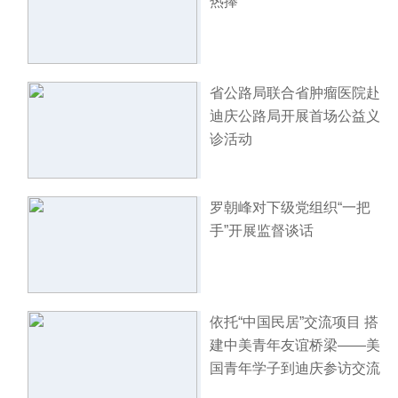
热捧
省公路局联合省肿瘤医院赴
迪庆公路局开展首场公益义
诊活动
罗朝峰对下级党组织“一把
手”开展监督谈话
依托“中国民居”交流项目 搭
建中美青年友谊桥梁——美
国青年学子到迪庆参访交流