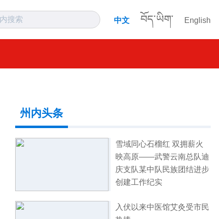
བོད་ཡིག་
中文
English
州内头条
雪域同心石榴红 双拥薪火
映高原——武警云南总队迪
庆支队某中队民族团结进步
创建工作纪实
入伏以来中医馆艾灸受市民