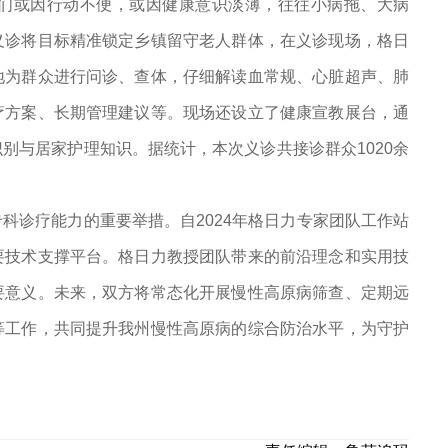
们或因行动不便，或因健康意识淡薄，往往小病拖、大病
义诊将目标精准锁定乡镇留守老人群体，在义诊现场，格日
地为群众进行问诊、查体，仔细解读血常规、心脏超声、肺
疗方案、长期管理建议等。现场还设立了健康宣教展台，通
别与居家护理知识。据统计，本次义诊共接诊群众1020余
科诊疗能力的重要举措。自2024年格日力专家团队工作站
要技术支撑平台。格日力教授团队带来的前沿理念和实用技
要意义。未来，双方将常态化开展慢性高原病筛查、定期远
等工作，共同提升我州慢性高原病的综合防治水平，为守护