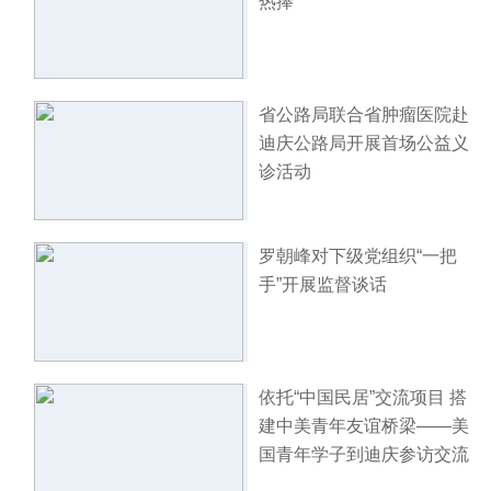
热捧
省公路局联合省肿瘤医院赴
迪庆公路局开展首场公益义
诊活动
罗朝峰对下级党组织“一把
手”开展监督谈话
依托“中国民居”交流项目 搭
建中美青年友谊桥梁——美
国青年学子到迪庆参访交流