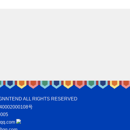
ND ALL RIGHTS RESERVED
0002000108号
005
q.com
qq.com