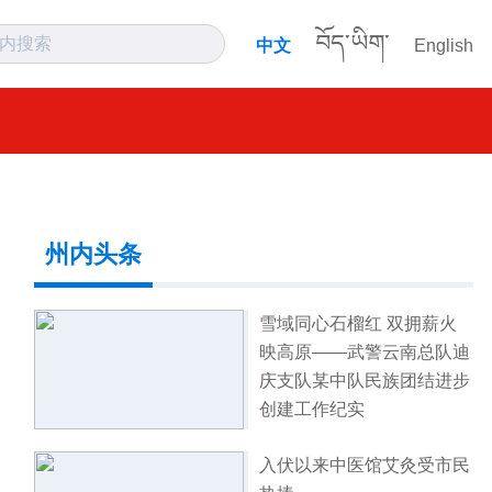
བོད་ཡིག་
中文
English
州内头条
雪域同心石榴红 双拥薪火
映高原——武警云南总队迪
庆支队某中队民族团结进步
创建工作纪实
入伏以来中医馆艾灸受市民