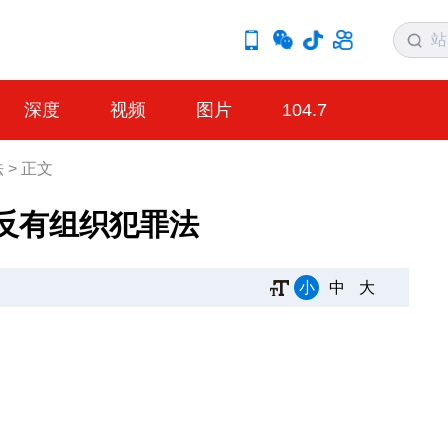
深度
视频
图片
104.7
法
>
正文
反有组织犯罪法
小
中
大