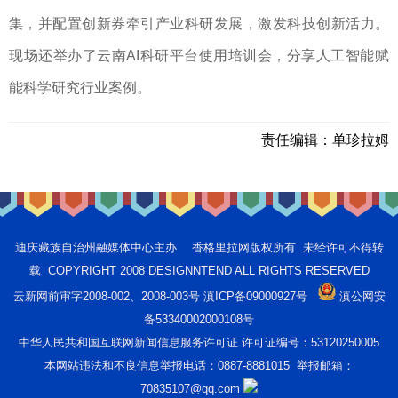
集，并配置创新券牵引产业科研发展，激发科技创新活力。
现场还举办了云南AI科研平台使用培训会，分享人工智能赋
能科学研究行业案例。
责任编辑：
单珍拉姆
迪庆藏族自治州融媒体中心主办 香格里拉网版权所有 未经许可不得转
载 COPYRIGHT 2008 DESIGNNTEND ALL RIGHTS RESERVED
云新网前审字2008-002、2008-003号 滇ICP备09000927号
滇公网安
备53340002000108号
中华人民共和国互联网新闻信息服务许可证 许可证编号：53120250005
本网站违法和不良信息举报电话：0887-8881015 举报邮箱：
70835107@qq.com