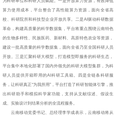
为科研单位和科研人员赋能。一是开放算力资源，有效降低
算力使用成本，平台整合了高性能算力资源，面向全省高
校、科研院所和科技型企业开放共享。二是AI驱动科研数据
革命，构建高质量的科学数据集，平台将重点围绕云南特色
的生物多样性、民族医药、新材料、高原特色农业等资源，
建设一批高质量的科学数据集，面向全省乃至全国科研人员
开放。三是汇聚科研大模型，打造模型即服务的科研生态，
平台集中本地化部署了国内外领先的科研大模型集群，为科
研人员提供开箱即用的AI科研工具箱。四是全链条科研服
务，让科研真正“为我所用”，平台打造了科研智能体引擎，推
出科研助手和模拟科学家功能，支持从文献综述、假设生
成、实验设计到结果分析的全流程服务。
云南移动党委书记、总经理李学成表示，云南移动将从