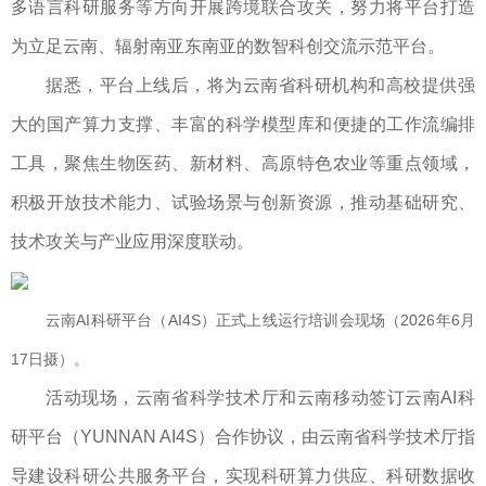
多语言科研服务等方向开展跨境联合攻关，努力将平台打造
为立足云南、辐射南亚东南亚的数智科创交流示范平台。
据悉，平台上线后，将为云南省科研机构和高校提供强
大的国产算力支撑、丰富的科学模型库和便捷的工作流编排
工具，聚焦生物医药、新材料、高原特色农业等重点领域，
积极开放技术能力、试验场景与创新资源，推动基础研究、
技术攻关与产业应用深度联动。
云南AI科研平台（AI4S）正式上线运行培训会现场（2026年6月
17日摄）。
活动现场，云南省科学技术厅和云南移动签订云南AI科
研平台（YUNNAN AI4S）合作协议，由云南省科学技术厅指
导建设科研公共服务平台，实现科研算力供应、科研数据收