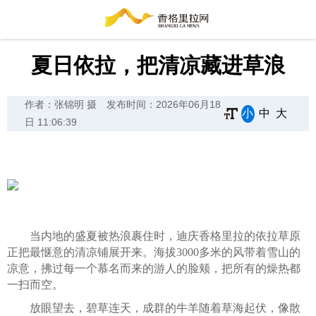
夏日依拉，把清凉藏进草浪
作者：张锦明 摄
发布时间：2026年06月18
小
中
大
日 11:06:39
当内地的盛夏被热浪裹住时，迪庆香格里拉的依拉草原
正把最惬意的清凉铺展开来。海拔3000多米的风带着雪山的
凉意，拂过每一个慕名而来的游人的脸颊，把所有的燥热都
一扫而空。
放眼望去，碧草连天，成群的牛羊随着草海起伏，像散