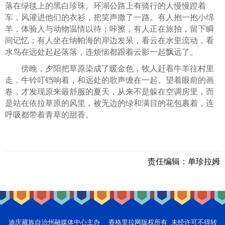
落在绿毯上的黑白珍珠。环湖公路上有骑行的人慢慢蹬着
车，风灌进他们的衣衫，把笑声撒了一路。有人抱一抱小绵
羊，体验人与动物温情以待；咔擦，有人正在旅拍，留下瞬
间记忆；有人坐在纳帕海的岸边发呆，看云在水里流动，看
水鸟在远处起起落落，连烦恼都跟着云影一起飘远了。
傍晚，夕阳把草原染成了暖金色，牧人赶着牛羊往村里
走，牛铃叮铛响着，和远处的歌声缠在一起。望着眼前的画
卷，才发现原来最舒服的夏天，从来不是躲在空调房里，而
是站在依拉草原的风里，被无边的绿和满目的花包裹着，连
呼吸都带着青草的甜香。
责任编辑：
单珍拉姆
迪庆藏族自治州融媒体中心主办 香格里拉网版权所有 未经许可不得转