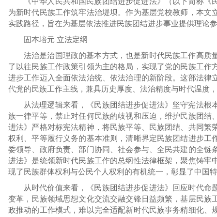
《中华人民共和国民族团结进步促进法》（以下简称《民
为新时代民族工作筑牢法治堤坝。作为基层党校教师，本文
实践路径，旨在为基层依法推进民族团结进步事业提供理论
固本培元 立法定纲
法治是治国理政的基本方式，也是新时代民族工作高质
了以往民族工作政策引领为主的格局，实现了党的民族工作
进步工作迈入全面依法治统、依法治理的新阶段。这部法律
代党的民族工作主线，兼具历史厚度、法治精度与时代温度
从法理逻辑来看，《民族团结进步促进法》坚守宪法根
族一律平等，禁止对任何民族的歧视和压迫，维护民族团结
进法》严格对标宪法精神，将民族平等、民族团结、共同繁
权利、平等履行义务的基本准则，清晰界定民族团结进步工
委领导、政府负责、部门协同、社会参与、全民共建的全链
进法》是统领新时代民族工作的总纲性法律框架，聚焦铸牢
现了民族群体权利与公民个人权利的有机统一，彰显了中国
从时代价值来看，《民族团结进步促进法》回应时代命
变革，民族领域思想文化交流交融交锋日益频繁，基层民族
政推动的工作模式，难以完全适配新时代民族事务精细化、