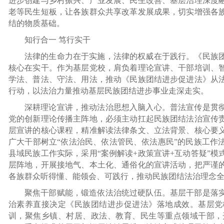
进步创建与乡村振兴、产业发展、民生改善、基层治理深度
老等民生短板，让各族群众共享改革发展成果，切实增强各
结的物质基础。
知行合一 笃行实干
法律的生命力在于实施，法律的权威在于践行。《民族
核心在实干。作为基层党校，肩负着理论宣讲、干部培训、
学法、普法、守法、用法，推动《民族团结进步促进法》从
行动，以法治力量推动基层民族团结进步事业走深走实。
深耕理论宣讲，推动法治思想入脑入心。普法宣传是贯
党的创新理论传播主阵地，必须主动扛起民族团结法治宣传
层宣讲的核心课程，精准解读法律条文、立法背景、核心要
广大干部树立“依法治民、依法管民、依法惠民”的民族工作
县域民族工作实际，采用“案例解读+政策宣讲+互动答疑”
层阵地，开展接地气、本土化、通俗化的宣讲活动，把严谨
各族群众听得懂、能领会、可践行，推动民族团结法治理念
聚焦干部赋能，锻造依法治统过硬队伍。基层干部是落
治素养直接决定《民族团结进步促进法》落地成效。基层党
训，聚焦乡镇、村居、政法、教育、民生等重点领域干部，