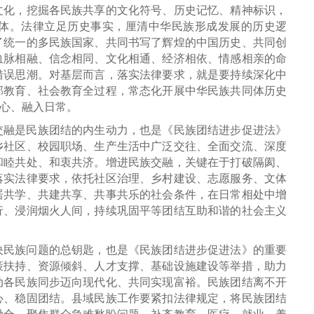
文化，挖掘各民族共享的文化符号、历史记忆、精神标识，
体。法律立足历史事实，厘清中华民族形成发展的历史逻
了统一的多民族国家、共同书写了辉煌的中国历史、共同创
血脉相融、信念相同、文化相通、经济相依、情感相亲的命
错误思潮。对基层而言，落实法律要求，就是要持续深化中
部教育、社会教育全过程，常态化开展中华民族共同体历史
人心、融入日常。
交融是民族团结的内生动力，也是《民族团结进步促进法》
乡社区、校园职场、生产生活中广泛交往、全面交流、深度
和睦共处、和衷共济。增进民族交融，关键在于打破隔阂、
落实法律要求，依托社区治理、乡村建设、志愿服务、文体
居共学、共建共享、共事共乐的社会条件，在日常相处中增
行、浸润烟火人间，持续巩固平等团结互助和谐的社会主义
决民族问题的总钥匙，也是《民族团结进步促进法》的重要
策扶持、资源倾斜、人才支撑、基础设施建设等举措，助力
动各民族同步迈向现代化、共同实现富裕。民族团结离不开
心、稳固团结。县域民族工作要紧扣法律规定，将民族团结