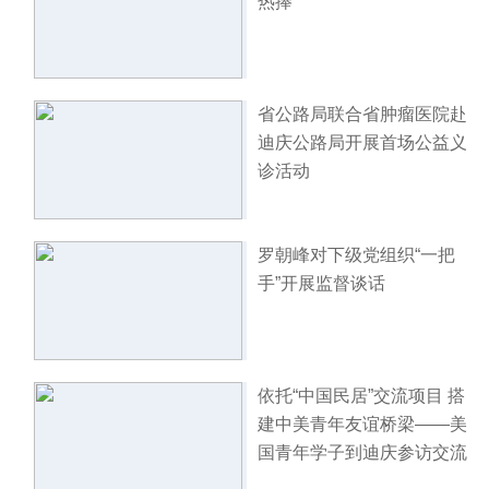
热捧
省公路局联合省肿瘤医院赴
迪庆公路局开展首场公益义
诊活动
罗朝峰对下级党组织“一把
手”开展监督谈话
依托“中国民居”交流项目 搭
建中美青年友谊桥梁——美
国青年学子到迪庆参访交流