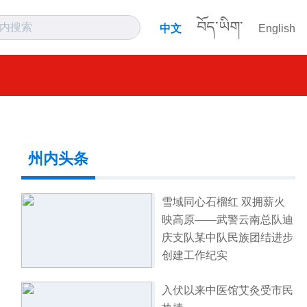
བོད་ཡིག་
中文
English
州内头条
雪域同心石榴红 双拥薪火
映高原——武警云南总队迪
庆支队某中队民族团结进步
创建工作纪实
入伏以来中医馆艾灸受市民