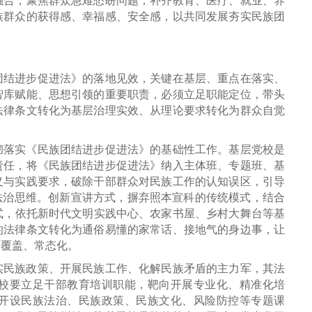
融合，聚焦群众急难愁盼问题，补齐教育、医疗、就业、养
族群众的获得感、幸福感、安全感，以共同发展夯实民族团
团结进步促进法》的落地见效，关键在基层、重点在落实、
智库赋能、思想引领的重要职责，必须立足职能定位，带头
法律条文转化为基层治理实效、从理论要求转化为群众自觉
彻落实《民族团结进步促进法》的基础性工作。基层党校是
责任，将《民族团结进步促进法》纳入主体班、专题班、基
义与实践要求，破除干部群众对民族工作的认知误区，引导
法治思维。创新宣讲方式，摒弃照本宣科的传统模式，结合
模式，依托新时代文明实践中心、农家书屋、乡村大舞台等基
的法律条文转化为通俗易懂的家常话、接地气的身边事，让
全覆盖、常态化。
实民族政策、开展民族工作、化解民族矛盾的主力军，其法
校要立足干部教育培训职能，靶向开展专业化、精准化培
开设民族法治、民族政策、民族文化、风险防控等专题课