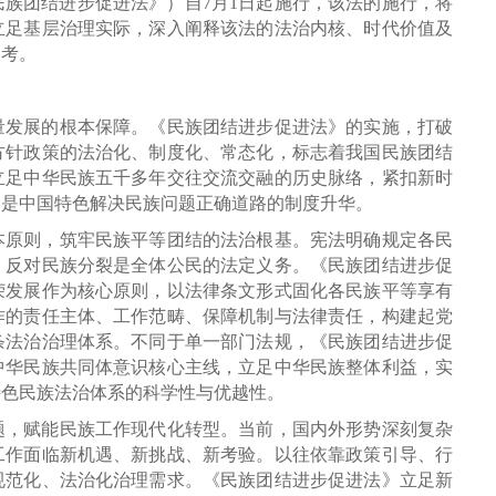
族团结进步促进法》）自7月1日起施行，该法的施行，将
立足基层治理实际，深入阐释该法的法治内核、时代价值及
参考。
量发展的根本保障。《民族团结进步促进法》的实施，打破
方针政策的法治化、制度化、常态化，标志着我国民族团结
立足中华民族五千多年交往交流交融的历史脉络，紧扣新时
，是中国特色解决民族问题正确道路的制度升华。
本原则，筑牢民族平等团结的法治根基。宪法明确规定各民
、反对民族分裂是全体公民的法定义务。《民族团结进步促
荣发展作为核心原则，以法律条文形式固化各民族平等享有
作的责任主体、工作范畴、保障机制与法律责任，构建起党
条法治治理体系。不同于单一部门法规，《民族团结进步促
中华民族共同体意识核心主线，立足中华民族整体利益，实
特色民族法治体系的科学性与优越性。
题，赋能民族工作现代化转型。当前，国内外形势深刻复杂
工作面临新机遇、新挑战、新考验。以往依靠政策引导、行
规范化、法治化治理需求。《民族团结进步促进法》立足新