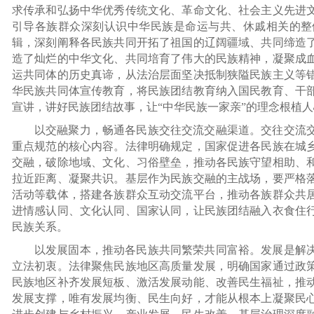
求传承和弘扬中华优秀传统文化、革命文化、社会主义先进
引导各族群众深刻认识中华民族是命运与共、休戚相关的整
辑，深刻阐释各民族共同开拓了祖国的辽阔疆域、共同缔造
造了灿烂的中华文化、共同培育了伟大的民族精神，凝聚成
运共同体的历史真谛，从法治层面坚决抵制狭隘民族主义等
华民族共同体宣传教育，将民族团结教育纳入国民教育、干
宣讲，讲好民族团结故事，让“中华民族一家亲”的理念根植
以交融聚力，畅通各民族交往交流交融渠道。交往交流
重点规范的核心内容。法律明确规定，国家促进各民族在城
交融，破除地域、文化、习俗壁垒，推动各民族守望相助、
拉近距离、凝聚共识。基层作为民族交融的主战场，要严格
活动等载体，搭建各族群众互动交流平台，推动各族群众共
进情感认同、文化认同、国家认同，让民族团结融入衣食住
民族关系。
以发展固本，推动各民族共同繁荣共同富裕。发展是解
立法初衷。法律聚焦民族地区高质量发展，明确国家通过政
民族地区补齐发展短板、激活发展动能、改善民生福祉，推
发展支撑，唯有发展均衡、民生向好，才能从根本上凝聚民