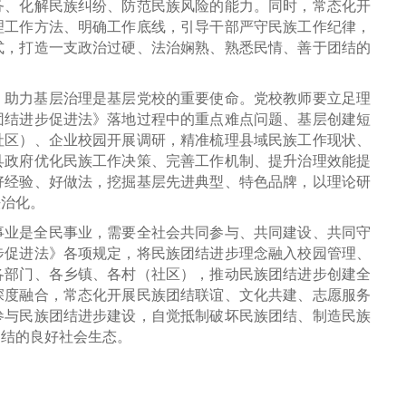
务、化解民族纠纷、防范民族风险的能力。同时，常态化开
理工作方法、明确工作底线，引导干部严守民族工作纪律，
式，打造一支政治过硬、法治娴熟、熟悉民情、善于团结的
、助力基层治理是基层党校的重要使命。党校教师要立足理
团结进步促进法》落地过程中的重点难点问题、基层创建短
社区）、企业校园开展调研，精准梳理县域民族工作现状、
县政府优化民族工作决策、完善工作机制、提升治理效能提
好经验、好做法，挖掘基层先进典型、特色品牌，以理论研
法治化。
事业是全民事业，需要全社会共同参与、共同建设、共同守
步促进法》各项规定，将民族团结进步理念融入校园管理、
各部门、各乡镇、各村（社区），推动民族团结进步创建全
深度融合，常态化开展民族团结联谊、文化共建、志愿服务
参与民族团结进步建设，自觉抵制破坏民族团结、制造民族
团结的良好社会生态。