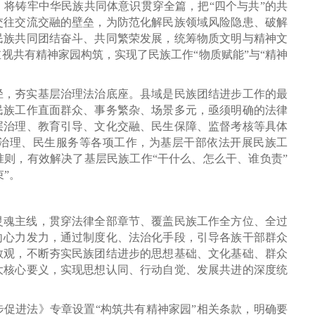
将铸牢中华民族共同体意识贯穿全篇，把“四个与共”的共
交往交流交融的壁垒，为防范化解民族领域风险隐患、破解
民族共同团结奋斗、共同繁荣发展，统筹物质文明与精神文
视共有精神家园构筑，实现了民族工作“物质赋能”与“精神
径，夯实基层治理法治底座。县域是民族团结进步工作的最
民族工作直面群众、事务繁杂、场景多元，亟须明确的法律
层治理、教育引导、文化交融、民生保障、监督考核等具体
治理、民生服务等各项工作，为基层干部依法开展民族工
则，有效解决了基层民族工作“干什么、怎么干、谁负责”
”。
灵魂主线，贯穿法律全部章节、覆盖民族工作全方位、全过
向心力发力，通过制度化、法治化手段，引导各族干部群众
教观，不断夯实民族团结进步的思想基础、文化基础、群众
大核心要义，实现思想认同、行动自觉、发展共进的深度统
促进法》专章设置“构筑共有精神家园”相关条款，明确要