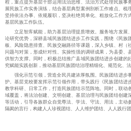
程，重点提升基层干部运用法治思维、法治方式处理民族事
展民族工作实务演练，结合基层典型案例剖析工作难点、梳
坚持依法办事、依规履职，坚决杜绝简单化、粗放化工作方
基层民族工作队伍。
立足智库赋能，助力基层治理提质增效。服务地方发展
论研究优势，深耕县域民族团结进步工作实践，围绕《民族
板、风险隐患排查、民族交融路径等课题，深入乡镇、村（
问题与对策，形成针对性、实操性强的调研成果，为县委、
供智力支撑。同时，积极总结推广县域民族团结进步创建的
究赋能实践创新，推动基层民族团结治理精细化、规范化、
强化示范引领，营造全民共建浓厚氛围。民族团结进步
护。基层党校要发挥示范引领作用，带头践行《民族团结进
教学科研、日常工作，打造民族团结示范阵地。同时，联动
域覆盖，将法治创建、文明创建、基层治理与民族团结创建
等活动，引导各族群众自觉尊法、学法、守法、用法，主动
隔阂的言行，构建人人珍视团结、人人维护团结、人人践行