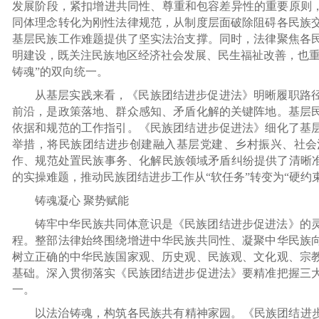
发展阶段，紧扣增进共同性、尊重和包容差异性的重要原则，
同体理念转化为刚性法律规范，从制度层面破除阻碍各民族
基层民族工作难题提供了坚实法治支撑。同时，法律聚焦各
明建设，既关注民族地区经济社会发展、民生福祉改善，也重
铸魂”的双向统一。
从基层实践来看，《民族团结进步促进法》明晰履职路
前沿，是政策落地、群众感知、矛盾化解的关键阵地。基层
依据和规范的工作指引。《民族团结进步促进法》细化了基
举措，将民族团结进步创建融入基层党建、乡村振兴、社会
作、规范处置民族事务、化解民族领域矛盾纠纷提供了清晰准
的实操难题，推动民族团结进步工作从“软任务”转变为“硬约束
铸魂凝心 聚势赋能
铸牢中华民族共同体意识是《民族团结进步促进法》的
程。整部法律始终围绕增进中华民族共同性、凝聚中华民族
树立正确的中华民族国家观、历史观、民族观、文化观、宗
基础。深入贯彻落实《民族团结进步促进法》要精准把握三
一。
以法治铸魂，构筑各民族共有精神家园。《民族团结进步