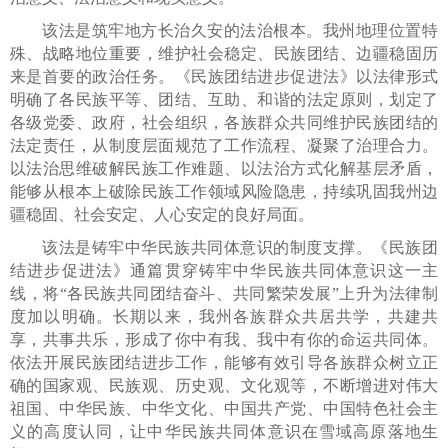
该法是筑牢地方长治久安的法治根本。我州地理位置特
殊、战略地位重要，维护社会稳定、民族团结、边疆稳固历
来是首要的政治任务。《民族团结进步促进法》以法律形式
明确了各民族平等、团结、互助、和谐的法定原则，划定了
各级党委、政府，社会组织，各族群众共同维护民族团结的
法定责任，从制度层面规范了工作流程、凝聚了治理合力。
以法治思维破解民族工作难题、以法治方式化解基层矛盾，
能够从根本上破除民族工作领域风险隐患，持续巩固我州边
疆稳固、社会安定、人心安定的良好局面。
该法是铸牢中华民族共同体意识的制度支撑。《民族团
结进步促进法》通篇贯穿铸牢中华民族共同体意识这一主
线，将“各民族共同团结奋斗、共同繁荣发展”上升为法律制
度加以明确。长期以来，我州各族群众共居共学，共建共
享，共事共乐，形成了你中有我、我中有你的命运共同体。
依法开展民族团结进步工作，能够有效引导各族群众树立正
确的国家观、民族观、历史观、文化观等，不断增进对伟大
祖国、中华民族、中华文化、中国共产党、中国特色社会主
义的高度认同，让中华民族共同体意识在雪域高原落地生