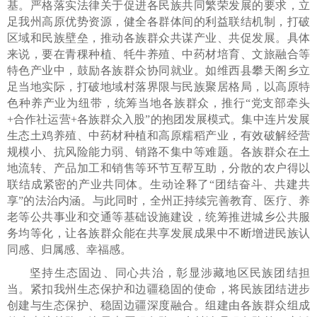
基。严格落实法律关于促进各民族共同繁荣发展的要求，立
足我州高原优势资源，健全各群体间的利益联结机制，打破
区域和民族壁垒，推动各族群众共谋产业、共促发展。具体
来说，要在青稞种植、牦牛养殖、中药材培育、文旅融合等
特色产业中，鼓励各族群众协同就业。如维西县攀天阁乡立
足当地实际，打破地域村落界限与民族聚居格局，以高原特
色种养产业为纽带，统筹当地各族群众，推行“党支部牵头
+合作社运营+各族群众入股”的抱团发展模式。集中连片发展
生态土鸡养殖、中药材种植和高原糯稻产业，有效破解经营
规模小、抗风险能力弱、销路不集中等难题。各族群众在土
地流转、产品加工和销售等环节互帮互助，分散的农户得以
联结成紧密的产业共同体。生动诠释了“团结奋斗、共建共
享”的法治内涵。与此同时，全州正持续完善教育、医疗、养
老等公共事业和交通等基础设施建设，统筹推进城乡公共服
务均等化，让各族群众能在共享发展成果中不断增进民族认
同感、归属感、幸福感。
坚持生态固边、同心共治，彰显涉藏地区民族团结担
当。紧扣我州生态保护和边疆稳固的使命，将民族团结进步
创建与生态保护、稳固边疆深度融合。组建由各族群众组成