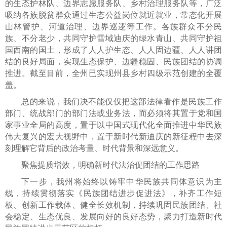
的生态护林队、边界志愿服务队、乡村治理服务队等，广泛
吸纳各族脱贫群众通过生态公益岗位就近就业，常态化开展
山林管护、河道治理、边界巡逻等工作。各族群众不分民
族、不分老少，共同守护雪域迪庆的绿水青山、共同守护祖
国西南的国土，形成了人人护生态、人人固边疆、人人讲团
结的良好局面，实现生态保护、边疆稳固、民族团结的协调
推进。截至目前，全州已实现州县乡村四级示范创建的全覆
盖。
总的来说，我们决不能仅仅把这部法律看作是民族工作
部门、统战部门的部门法或业务法，而必须将其置于党和国
家事业全局的高度，置于以中国式现代化全面推进中华民族
伟大复兴的宏大视野中，置于新时代新迪庆的新征程中去深
刻理解它背后的政治考量、时代背景和深远意义。
聚焦提质增效，明确新时代法治促团结的工作思路
下一步，我州将始终以铸牢中华民族共同体意识为主
线，持续贯彻落实《民族团结进步促进法》，补齐工作短
板、创新工作载体、健全长效机制，持续巩固民族团结、社
会稳定、生态优良、发展向好的良好态势，聚力打造新时代