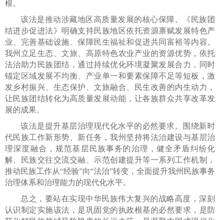
根。
该法是推动涉藏地区高质量发展的核心保障。《民族团
结进步促进法》明确支持民族地区依托资源禀赋发展特色产
业、完善基础设施、保障民生福祉和促进共同富裕等内容。
我州立足生态、文旅、高原特色农业产业的资源优势，依托
法治助力民族团结，通过持续优化环境凝聚发展合力，同时
锚定区域发展不均衡、产业单一和要素保障不足等短板，激
发乡村振兴、生态保护、文旅融合、民生改善的内生动力，
让民族团结转化为高质量发展动能，让各族群众共享改革发
展的成果。
该法是提升基层治理现代化水平的必然要求。围绕新时
代民族工作新形势、新任务，我州坚持将法治建设与基层治
理深度融合，规范基层民族事务的治理，健全矛盾纠纷化
解、民族交往交流交融、示范创建提升等一系列工作机制，
推动民族工作从“经验”向“法治”转变，全面提升我州民族事务
治理体系和治理能力的现代化水平。
总之，要站在实现中华民族伟大复兴的战略高度，深刻
认识制定实施该法，是巩固党的执政根基的必然要求，是防