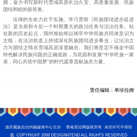
拥，奋力书写新时代雪域高原长治久安、高质量发展、民族
团结和睦的新答卷。
法律的生命力在于实施。学习贯彻《民族团结进步促进
法》是当前和今后一个时期重大的政治任务与法治任务。站
在新的历史起点，我州将始终以铸牢中华民族共同体意识为
主线，在法治轨道上持续深化民族团结进步事业，让法治之
力与团结之情在雪域高原深度融合。我们将坚定不移走中国
特色解决民族问题的正确道路，为巩固和发展“中华民族一家
亲，同心共筑中国梦”的时代篇章贡献迪庆力量。
责任编辑：
单珍拉姆
迪庆藏族自治州融媒体中心主办 香格里拉网版权所有 未经许可不得转
载 COPYRIGHT 2008 DESIGNNTEND ALL RIGHTS RESERVED