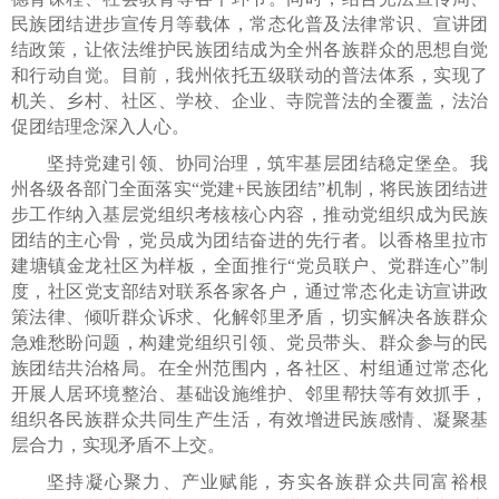
民族团结进步宣传月等载体，常态化普及法律常识、宣讲团
结政策，让依法维护民族团结成为全州各族群众的思想自觉
和行动自觉。目前，我州依托五级联动的普法体系，实现了
机关、乡村、社区、学校、企业、寺院普法的全覆盖，法治
促团结理念深入人心。
坚持党建引领、协同治理，筑牢基层团结稳定堡垒。我
州各级各部门全面落实“党建+民族团结”机制，将民族团结进
步工作纳入基层党组织考核核心内容，推动党组织成为民族
团结的主心骨，党员成为团结奋进的先行者。以香格里拉市
建塘镇金龙社区为样板，全面推行“党员联户、党群连心”制
度，社区党支部结对联系各家各户，通过常态化走访宣讲政
策法律、倾听群众诉求、化解邻里矛盾，切实解决各族群众
急难愁盼问题，构建党组织引领、党员带头、群众参与的民
族团结共治格局。在全州范围内，各社区、村组通过常态化
开展人居环境整治、基础设施维护、邻里帮扶等有效抓手，
组织各民族群众共同生产生活，有效增进民族感情、凝聚基
层合力，实现矛盾不上交。
坚持凝心聚力、产业赋能，夯实各族群众共同富裕根