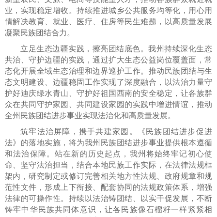
业，实现稳定增收。持续推进城乡公共服务均等化，用心用
情解决教育、就业、医疗、住房等民生难题，以高质量发展
凝聚民族团结合力。
立足生态边疆实践，擦亮团结底色。我州持续深化生态
共治、守护边疆的实践，通过扩大生态公益岗位覆盖面，常
态化开展全域生态治理和边界巡护工作。推动民族团结与生
态文明建设、边疆稳固工作实现了深度融合，以法治力量守
护好迪庆绿水青山、守护好祖国西南的安全稳定，让各族群
众在共同守护家园、共同建设家园的实践中增进情谊，推动
全州民族团结进步事业实现法治化和高质量发展。
筑牢法治屏障，携手共建家园。《民族团结进步促进
法》的落地实施，将为我州民族团结进步事业提供根本遵循
和法治保障。站在新的历史起点，我州将始终牢记初心使
命、坚守法治担当，结合本地民族工作实际，在法律法规框
架内，研究制定或修订完善相关地方性法规、政府规章和规
范性文件，形成上下衔接、配套协同的法规政策体系，增强
法律的可操作性。持续以法治铸团结、以实干促发展，不断
铸牢中华民族共同体意识，让各民族像石榴籽一样紧紧相