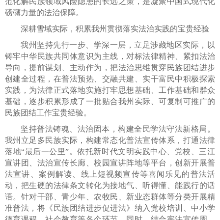
范化解民族领域风险隐患的长远之策，是凝聚中国式现代化
磅礴力量的法治保障。
深耕雪域实际，积累我州贯彻落实法治实践的宝贵经验
我州坚持先行一步、学深一层，立足涉藏地区实际，以
铸牢中华民族共同体意识为主线，对标法律精神、紧扣法治
导向，提前谋划、主动作为，把法治思维贯穿民族团结进步
创建全过程，在普法预热、交融共建、实干富民中积极探索
实践，为法律正式落地实施打牢思想基础、工作基础和群众
基础，逐步积累形成了一批贴合我州实际、可复制可推广的
民族团结工作宝贵经验。
坚持普法铸魂、法治固本，构建全民学法守法新格局。
我州立足多民族实际，构建常态化普法宣传体系，打通法律
落地“最后一公里”。依托新时代文明实践中心、党校、三江
宣讲团、法治宣传长廊、校园宣讲阵地等平台，创新开展普
法宣讲、案例解读、线上短视频宣传等喜闻乐见的普法活
动，把生硬的法律条文转化为接地气、听得懂、能践行的话
语。针对干部、青少年、农牧民、新业态群体等分类开展精
准普法，将《民族团结进步促进法》纳入党校培训、中小学
德育课程、社会教育等各个环节。同时，结合宪法宣传周、