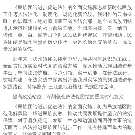
《民族团结进步促进法》的全面实施标志着新时代民族
工作迈入法治化、制度化、规范化新阶段。我州作为云南省
唯一的涉藏州，地处滇川藏三省区结合部，是全省民族团结
进步示范区建设的核心前沿阵地。全州境内藏、汉、纳西、
傈僳、彝、白、回等11个世居民族世代聚居、守望相助，民
族团结是我州宝贵的历史传承，更是长治久安的基石、高质
量发展的底气。
近年来，我州始终以铸牢中华民族共同体意识为主线，
全面贯彻落实新时代党的治藏方略，深入推动民族团结进步
事业，坚持法治护航、示范引领、实干赋能，在普法践行、
交融共建、守边兴边中探索出符合我州实际的民族团结进步
实践路径，持续擦亮“三江腹地石榴红”民族团结品牌。
提高政治站位，深刻领会依法促团结的重大时代意义
《民族团结进步促进法》的全面实施，将为民族地区防
范化解风险、增进民族交融、推动共同发展提供坚实的法治
保障。对于肩负稳定、发展、生态和边疆稳固四件大事的迪
庆而言，依法推进民族团结进步工作，具有特殊而重大的政
治意义、法治意义和现实意义。