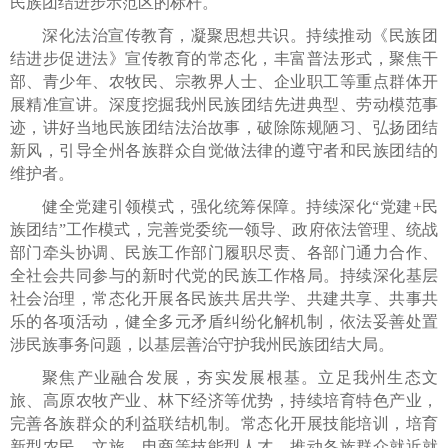
民族团结进步示范区的标杆。
深化法治宣传教育，凝聚思想共识。持续推动《民族团
结进步促进法》宣传教育的常态化，丰富普法形式，聚焦干
部、青少年、农牧民、宗教界人士、企业职工等重点群体开
展精准宣讲。深度挖掘我州民族团结先进典型、劳动模范事
迹，讲好当地民族团结法治故事，破除陈规陋习、弘扬团结
新风，引导全州各族群众自觉做法律的遵守者和民族团结的
维护者。
健全党建引领模式，强化统筹保障。持续深化“党建+民
族团结”工作模式，完善党委统一领导、政府依法管理、统战
部门牵头协调、民族工作部门履职尽责、各部门通力合作、
全社会共同参与的新时代党的民族工作格局。持续深化基层
社会治理，常态化开展各民族共居共学、共建共享、共事共
乐的各项活动，健全多元矛盾纠纷化解机制，依法妥善处置
涉民族事务问题，以基层善治守护我州民族团结大局。
聚焦产业融合发展，夯实发展根基。立足我州生态文
旅、高原农牧产业、林下经济等优势，持续培育特色产业，
完善各族群众的利益联结机制。常态化开展技能培训，培育
新型农民、文旅、电商等技能型人才，推动各族群众就近就