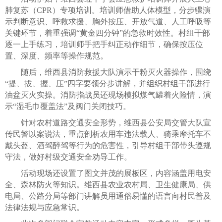
肺复苏（CPR）专项培训。培训师借助人体模型，分步骤演
示判断意识、呼救求援、胸外按压、开放气道、人工呼吸等
关键环节，着重强调“黄金四分钟”的急救时效性。村组干部
逐一上手练习，培训师手把手纠正动作细节，确保按压位
置、深度、频率等操作规范。
随后，维西县消防救援大队演示干粉灭火器操作，围绕
“提、拔、握、压”四字要领分步讲解，并组织村组干部进行
油盆灭火实操。消防指战员还现场模拟煤气罐着火险情，演
示“湿毛巾覆盖法”及阀门关闭技巧。
针对农村道路交通安全形势，维西县公安局交管大队宣
传民警以案说法，重点剖析农用车违法载人、骑乘摩托车不
戴头盔、酒驾醉驾等行为的危害性，引导村组干部带头遵规
守法，做好村级交通安全劝导工作。
活动现场还设置了图文并茂的展板区，内容涵盖用电安
全、森林防火等知识。维西县农业农村局、卫生健康局、供
电局、公路分局等部门讲解员用通俗易懂的语言向村民普及
法律法规与应急常识。