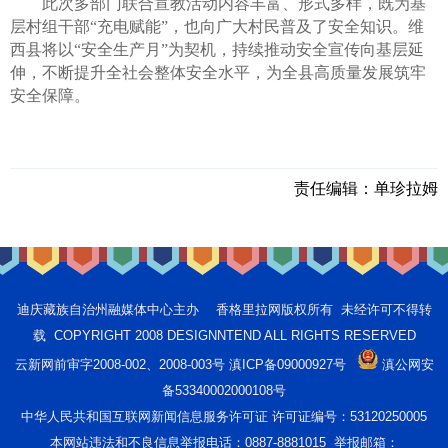
此次多部门联合宣教活动内容丰富、形式多样，既为基
层村组干部“充电赋能”，也向广大村民普及了安全知识。维
西县将以“安全生产月”为契机，持续推动安全宣传向基层延
伸，不断提升全社会整体安全水平，为全县高质量发展筑牢
安全保障。
责任编辑：
单珍拉姆
迪庆藏族自治州融媒体中心主办 香格里拉网版权所有 未经许可不得转
载 COPYRIGHT 2008 DESIGNNTEND ALL RIGHTS RESERVED
云新网前审字2008-002、2008-003号 滇ICP备09000927号
滇公网安
备53340002000108号
中华人民共和国互联网新闻信息服务许可证 许可证编号：53120250005
本网站违法和不良信息举报电话：0887-8881015 举报邮箱：