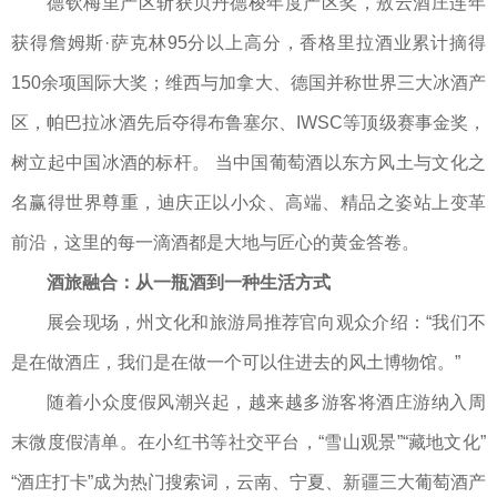
德钦梅里产区斩获贝丹德梭年度产区奖，敖云酒庄连年
获得詹姆斯·萨克林95分以上高分，香格里拉酒业累计摘得
150余项国际大奖；维西与加拿大、德国并称世界三大冰酒产
区，帕巴拉冰酒先后夺得布鲁塞尔、IWSC等顶级赛事金奖，
树立起中国冰酒的标杆。 当中国葡萄酒以东方风土与文化之
名赢得世界尊重，迪庆正以小众、高端、精品之姿站上变革
前沿，这里的每一滴酒都是大地与匠心的黄金答卷。
酒旅融合：从一瓶酒到一种生活方式
展会现场，州文化和旅游局推荐官向观众介绍：“我们不
是在做酒庄，我们是在做一个可以住进去的风土博物馆。”
随着小众度假风潮兴起，越来越多游客将酒庄游纳入周
末微度假清单。在小红书等社交平台，“雪山观景”“藏地文化”
“酒庄打卡”成为热门搜索词，云南、宁夏、新疆三大葡萄酒产