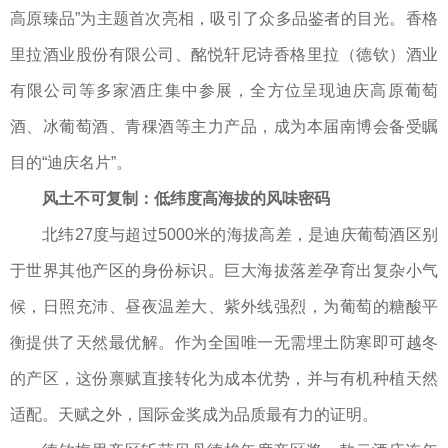
高原臻品”为主题首次亮相，吸引了众多品鉴者的目光。香格
里拉酒业股份有限公司、酩悦轩尼诗香格里拉（德钦）酒业
有限公司等多家酒庄集中参展，全方位呈现迪庆高原葡萄
酒、冰葡萄酒、青稞酒等主力产品，成为本届南博会备受瞩
目的“迪庆名片”。
风土不可复制：低纬度高海拔的风味密码
北纬27度与超过5000米的海拔高差，是迪庆葡萄酒区别
于世界其他产区的身份标识。巨大海拔落差孕育出复杂小气
候，日照充沛、昼夜温差大、紫外线强烈，为葡萄的糖酸平
衡提供了天然最优解。作为全国唯一无需埋土防寒即可越冬
的产区，这份禀赋直接转化为成本优势，并与有机种植天然
适配。天赋之外，国际金奖成为品质最有力的证明。