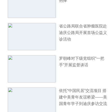
热捧
省公路局联合省肿瘤医院赴
迪庆公路局开展首场公益义
诊活动
罗朝峰对下级党组织“一把
手”开展监督谈话
依托“中国民居”交流项目 搭
建中美青年友谊桥梁——美
国青年学子到迪庆参访交流