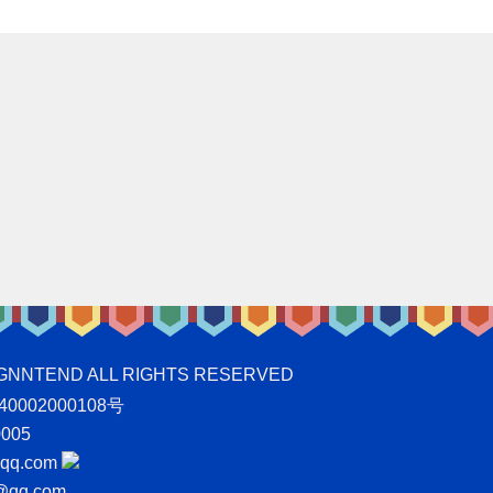
ND ALL RIGHTS RESERVED
0002000108号
005
q.com
qq.com