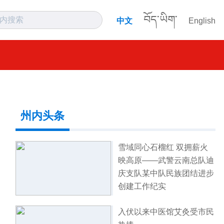
བོད་ཡིག་
中文
English
州内头条
雪域同心石榴红 双拥薪火
映高原——武警云南总队迪
庆支队某中队民族团结进步
创建工作纪实
入伏以来中医馆艾灸受市民