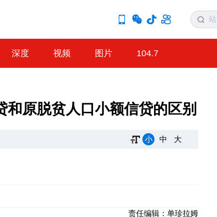
深度
视频
图片
104.7
信贷和原脱贫人口小额信贷的区别
小
中
大
责任编辑：
单珍拉姆