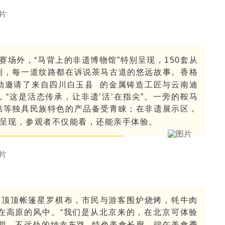
场外，“马背上的非遗博物馆”特别呈现，150套从
列，每一道纹路都在诉说茶马古道的悠远故事。香格
动邀请了来自
四川白玉县
的金属铸造工匠与
云南迪
“这是活态传承，让非遗‘活’在指尖”。一旁的鞍马
贴等独具民族特色的产品备受青睐；在非遗展示区，
呈现，参观者不仅能看，还能亲手体验。
一顶顶帐篷星罗棋布，市民与游客围炉烧烤，牦牛肉
在高原的风中。“我们是从北京来的，在北京可体验
期。不远处的
纳赤东路
特色美食长廊，端午美食季