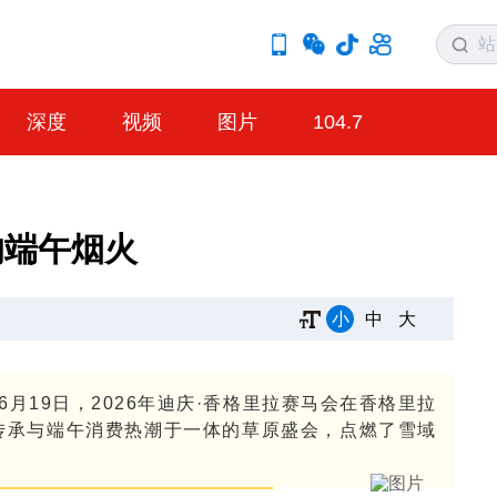
深度
视频
图片
104.7
的端午烟火
小
中
大
月19日，2026年迪庆·香格里拉赛马会在香格里拉
传承与端午消费热潮于一体的草原盛会，点燃了雪域