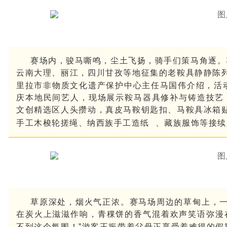
赛场内，骏马嘶鸣，尘土飞扬，骑手们策马角逐。赛
云南大理、丽江，
四川甘孜等地征集的老鞍具静静陈
里拉市非物质文化遗产保护中心主任马国伟介绍，活
庆
本地民间艺人，现场展示鞍马器具修补与铸造技艺，
文创精选区人头攒动，真皮马鞍钥匙扣、马鞍具冰箱
手工木梭轮搓绳、
纳西族手工造纸
、藏族服饰等接续
草原深处，烟火气正浓。赛马场周边的草甸上，
在炭火上滋滋作响，青稞饼的香气混着欢声笑语弥漫
不到这个氛围！”游客王振带着父母正享受着难得的假