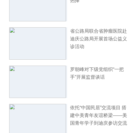
热捧
省公路局联合省肿瘤医院赴
迪庆公路局开展首场公益义
诊活动
罗朝峰对下级党组织“一把
手”开展监督谈话
依托“中国民居”交流项目 搭
建中美青年友谊桥梁——美
国青年学子到迪庆参访交流