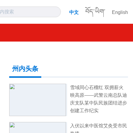
བོད་ཡིག་
中文
English
州内头条
雪域同心石榴红 双拥薪火
映高原——武警云南总队迪
庆支队某中队民族团结进步
创建工作纪实
入伏以来中医馆艾灸受市民