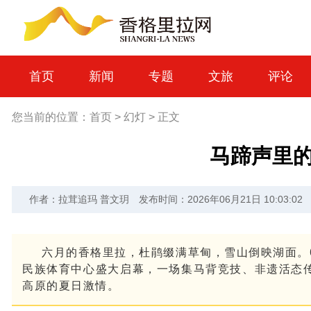
首页
新闻
专题
文旅
评论
您当前的位置：
首页
>
幻灯
>
正文
马蹄声里
作者：拉茸追玛 普文玥
发布时间：2026年06月21日 10:03:02
六月的香格里拉，杜鹃缀满草甸，雪山倒映湖面。6
民族体育中心盛大启幕，一场集马背竞技、非遗活态
高原的夏日激情。