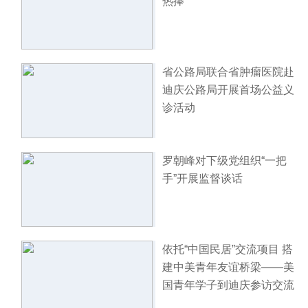
热捧
省公路局联合省肿瘤医院赴
迪庆公路局开展首场公益义
诊活动
罗朝峰对下级党组织“一把
手”开展监督谈话
依托“中国民居”交流项目 搭
建中美青年友谊桥梁——美
国青年学子到迪庆参访交流