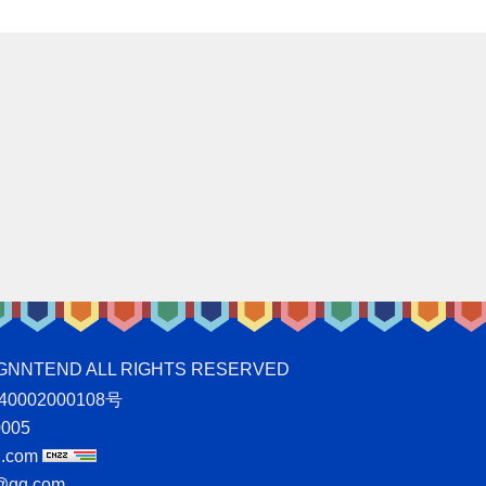
ND ALL RIGHTS RESERVED
0002000108号
005
.com
qq.com