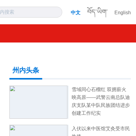
བོད་ཡིག་
中文
English
州内头条
雪域同心石榴红 双拥薪火
映高原——武警云南总队迪
庆支队某中队民族团结进步
创建工作纪实
入伏以来中医馆艾灸受市民