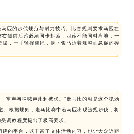
验马匹的步伐规范与耐力技巧。比赛规则要求马匹在
蹄与右侧前后蹄必须同步起落，四蹄不能同时离地，一
挺拔，一手轻握缰绳，身下骏马迈着规整而急促的碎
，掌声与呐喊声此起彼伏。“走马比的就是这个稳劲
叹道。根据规则，走马比赛中若马匹出现违规步伐，将
的
受调
教程度提出了极高要求。
流切磋的平台，既丰富了文体活动内容，也让大众近距