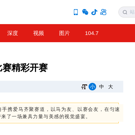
深度
视频
图片
104.7
马比赛精彩开赛
小
中
大
多骑手携爱马齐聚赛道，以马为友、以赛会友，在匀速
带来了一场兼具力量与美感的视觉盛宴。