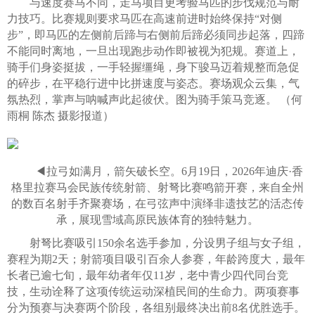
与速度赛马不同，走马项目更考验马匹的步伐规范与耐
力技巧。比赛规则要求马匹在高速前进时始终保持“对侧
步”，即马匹的左侧前后蹄与右侧前后蹄必须同步起落，四蹄
不能同时离地，一旦出现跑步动作即被视为犯规。赛道上，
骑手们身姿挺拔，一手轻握缰绳，身下骏马迈着规整而急促
的碎步，在平稳行进中比拼速度与姿态。赛场观众云集，气
氛热烈，掌声与呐喊声此起彼伏。图为骑手策马竞逐。 （何
雨桐 陈杰 摄影报道）
◀拉弓如满月，箭矢破长空。6月19日，2026年迪庆·香
格里拉赛马会民族传统射箭、射弩比赛鸣箭开赛，来自全州
的数百名射手齐聚赛场，在弓弦声中演绎非遗技艺的活态传
承，展现雪域高原民族体育的独特魅力。
射弩比赛吸引150余名选手参加，分设男子组与女子组，
赛程为期2天；射箭项目吸引百余人参赛，年龄跨度大，最年
长者已逾七旬，最年幼者年仅11岁，老中青少四代同台竞
技，生动诠释了这项传统运动深植民间的生命力。两项赛事
分为预赛与决赛两个阶段，各组别最终决出前8名优胜选手。