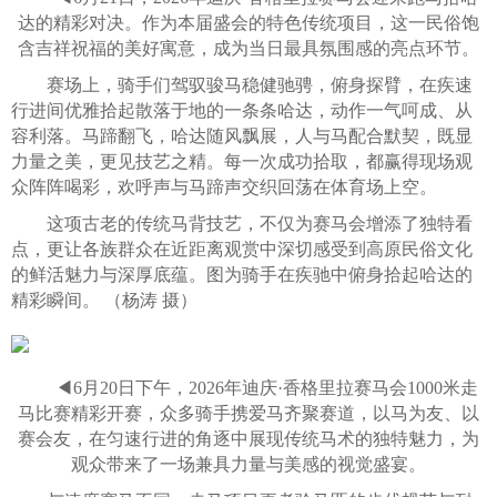
达的精彩对决。作为本届盛会的特色传统项目，这一民俗饱
含吉祥祝福的美好寓意，成为当日最具氛围感的亮点环节。
赛场上，骑手们驾驭骏马稳健驰骋，俯身探臂，在疾速
行进间优雅拾起散落于地的一条条哈达，动作一气呵成、从
容利落。马蹄翻飞，哈达随风飘展，人与马配合默契，既显
力量之美，更见技艺之精。每一次成功拾取，都赢得现场观
众阵阵喝彩，欢呼声与马蹄声交织回荡在体育场上空。
这项古老的传统马背技艺，不仅为赛马会增添了独特看
点，更让各族群众在近距离观赏中深切感受到高原民俗文化
的鲜活魅力与深厚底蕴。图为骑手在疾驰中俯身拾起哈达的
精彩瞬间。 （杨涛 摄）
◀6月20日下午，2026年迪庆·香格里拉赛马会1000米走
马比赛精彩开赛，众多骑手携爱马齐聚赛道，以马为友、以
赛会友，在匀速行进的角逐中展现传统马术的独特魅力，为
观众带来了一场兼具力量与美感的视觉盛宴。