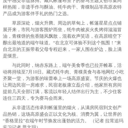
度中感受非遗脉搏。藏式帐篷布景下的赛马主题文创市集同
样热闹，非遗手作与酥油、牦牛肉干、青稞制品等高原农特
产品成为游客伴手礼的热门之选。
草原深处，烟火升腾。周边的草甸上，帐篷星星点点铺
展开来，市民与游客围炉而坐，牦牛肉被炭火炙烤得滋滋冒
油，青稞饼的焦香随风飘散，混着欢声笑语，在高原晴空下
酿出最地道的端午味道。“在北京可体验不到这个氛围！”来
自北京的王振带着父母专程赶来，一家人围在炉边，脸上满
是惬意。
与此同时，纳赤东路上，端午美食季也已拉开帷幕，活
动将持续至7月10日。藏式牦牛肉、青稞美食与各地网红小吃
齐聚一堂，为游客的味蕾奉上一场高原盛宴。节庆的火爆也
让周边民宿一房难求，民宿老板康立磊介绍，他家所有房间
提前几天全部订满，客流以年轻人结伴出行为主，不少住客
连住三四天，专为赛马会而来。
从非遗活态传承到帐篷里的烟火，从满房民宿到文创产
品热销，这场高原盛会正以文化为核、消费为翼，让世界的
“香格里拉”在端午时节焕发出蓬勃的活力。 （记者 拉茸追玛
实习记者 普文玥）