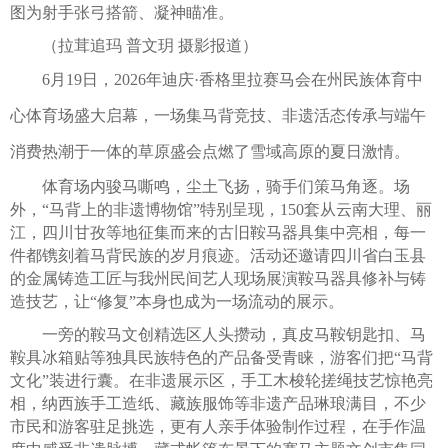
图为射手张弓搭箭、凝神瞄准。
（拉茸追玛 普文玥 摄影报道）
6月19日，2026年迪庆·香格里拉赛马会在州民族体育中
心体育场盛大启幕，一场集马背竞技、非遗活态传承与端午
消费热潮于一体的草原盛会点燃了雪域高原的夏日激情。
体育场内骏马嘶鸣，尘土飞扬，骑手们策马角逐。场
外，“马背上的非遗博物馆”特别呈现，150套从云南大理、丽
江，四川甘孜等地征集而来的古旧鞍马器具集中亮相，每一
件都镌刻着马背民族的岁月痕迹。活动还邀请四川省白玉县
的金属铸造工匠与我州民间艺人现场展演鞍马器具修补与铸
造技艺，让“修复”本身也成为一场流动的展示。
一旁的鞍马文创精选区人头攒动，真皮马鞍钥匙扣、马
鞍具冰箱贴等独具民族特色的产品备受青睐，游客们把“马背
文化”装进行囊。在非遗展示区，手工木梭轮搓绳技艺惊艳亮
相，纳西族手工造纸、藏族服饰等非遗产品琳琅满目，不少
市民和游客驻足挑选，更有人亲手体验制作过程，在手作温