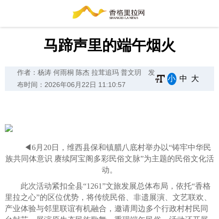
马蹄声里的端午烟火
作者：杨涛 何雨桐 陈杰 拉茸追玛 普文玥
发
小
中
大
布时间：2026年06月22日 11:10:57
◀6月20日，维西县保和镇腊八底村举办以“铸牢中华民
族共同体意识 赓续阿宝阁多彩民俗文脉”为主题的民俗文化活
动。
此次活动紧扣全县“1261”文旅发展总体布局，依托“香格
里拉之心”的区位优势，将传统民俗、非遗展演、文艺联欢、
产业体验与邻里联谊有机融合，邀请周边多个行政村村民同