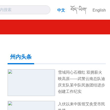
བོད་ཡིག་
中文
English
州内头条
雪域同心石榴红 双拥薪火
映高原——武警云南总队迪
庆支队某中队民族团结进步
创建工作纪实
入伏以来中医馆艾灸受市民