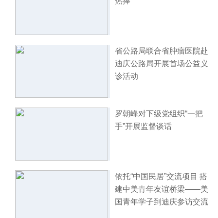
热捧
省公路局联合省肿瘤医院赴
迪庆公路局开展首场公益义
诊活动
罗朝峰对下级党组织“一把
手”开展监督谈话
依托“中国民居”交流项目 搭
建中美青年友谊桥梁——美
国青年学子到迪庆参访交流