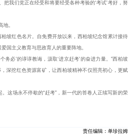
、把我们党正在经受和将要经受各种考验的‘考试’考好，努
高地。
西柏坡红色名片。自免费开放以来，西柏坡纪念馆累计接待
展爱国主义教育与思政育人的重要阵地。
个务必’的谆谆教诲，汲取‘进京赶考’的奋进力量。”西柏坡
故事，深挖红色资源富矿，让西柏坡精神不仅照亮初心，更赋
。这场永不停歇的“赶考”，新一代的答卷人正续写新的荣
责任编辑：
单珍拉姆