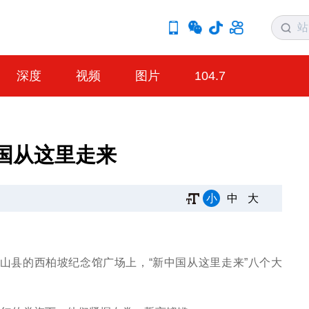
深度
视频
图片
104.7
国从这里走来
小
中
大
山县的西柏坡纪念馆广场上，“新中国从这里走来”八个大