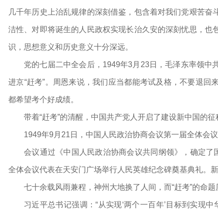
几千年历史上治乱规律的深刻借鉴，包含着对我们党艰苦奋
洁性、对即将诞生的人民政权实现长治久安的深刻忧思，也
识，思想意义和历史意义十分深远。
党的七届二中全会后，1949年3月23日，毛泽东率领
进京“赶考”。周恩来说，我们应当都能考试及格，不要退回
都希望考个好成绩。
带着“赶考”的清醒，中国共产党人开启了建设新中国的征
1949年9月21日，中国人民政治协商会议第一届全体会
会议通过《中国人民政治协商会议共同纲领》，确定了国
全体会议代表在天安门广场举行人民英雄纪念碑奠基典礼。
七十余载风雨兼程，神州大地换了人间，而“赶考”的命题
习近平总书记强调：“从实现‘两个一百年’目标到实现中