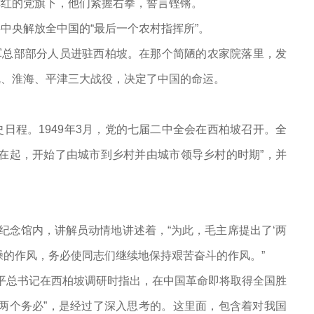
鲜红的党旗下，他们紧握右拳，誓言铿锵。
中央解放全中国的“最后一个农村指挥所”。
放军总部部分人员进驻西柏坡。在那个简陋的农家院落里，发
沈、淮海、平津三大战役，决定了中国的命运。
日程。1949年3月，党的七届二中全会在西柏坡召开。全
在起，开始了由城市到乡村并由城市领导乡村的时期”，并
纪念馆内，讲解员动情地讲述着，“为此，毛主席提出了‘两
躁的作风，务必使同志们继续地保持艰苦奋斗的作风。”
习近平总书记在西柏坡调研时指出，在中国革命即将取得全国胜
两个务必”，是经过了深入思考的。这里面，包含着对我国