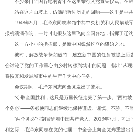
不少来自全国各地的青年在这里举行入党宣誓仪式。在
站在这片山坡上，仿佛能听见历史的回响——这里是中共
1948年5月，毛泽东同志率领中共中央机关和人民解
报机滴滴作响，一封封电报从这里飞向全国各地，指挥了辽
这一方小小的指挥部，是新中国巍然屹立的肇始之地。
彼时，解放战争势如破竹，建立新中国的任务被提上历史
会讨论了党的工作重心由乡村转移到城市的问题，指出“从现
将恢复和发展城市中的生产作为中心任务。
会议期间，毛泽东同志向全党发出了警示。
“夺取全国胜利，这只是万里长征走完了第一步。”西柏坡
个务必’——务必使同志们继续地保持谦虚、谨慎、不骄、不
“两个务必”时刻警醒着中国共产党人。2013年7月，
利之际，毛泽东同志在党的七届二中全会上向全党郑重提出“