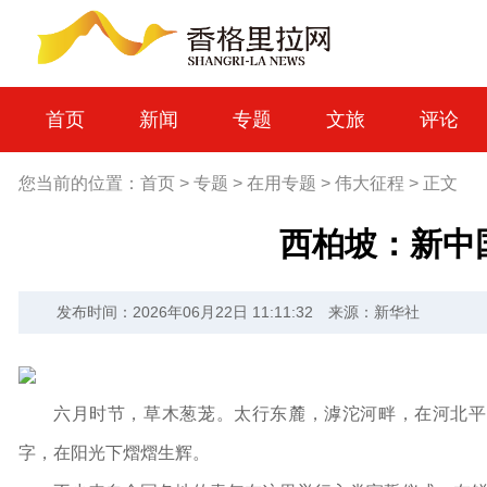
首页
新闻
专题
文旅
评论
您当前的位置：
首页
>
专题
>
在用专题
>
伟大征程
>
正文
西柏坡：新中
发布时间：2026年06月22日 11:11:32
来源：新华社
六月时节，草木葱茏。太行东麓，滹沱河畔，在河北平
字，在阳光下熠熠生辉。