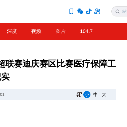
深度
视频
图片
104.7
超联赛迪庆赛区比赛医疗保障工
纪实
小
中
大
01