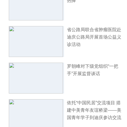
热捧
省公路局联合省肿瘤医院赴
迪庆公路局开展首场公益义
诊活动
罗朝峰对下级党组织“一把
手”开展监督谈话
依托“中国民居”交流项目 搭
建中美青年友谊桥梁——美
国青年学子到迪庆参访交流