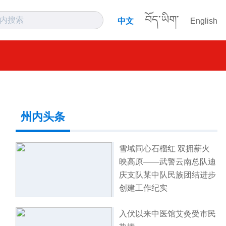
བོད་ཡིག་
中文
English
州内头条
雪域同心石榴红 双拥薪火
映高原——武警云南总队迪
庆支队某中队民族团结进步
创建工作纪实
入伏以来中医馆艾灸受市民