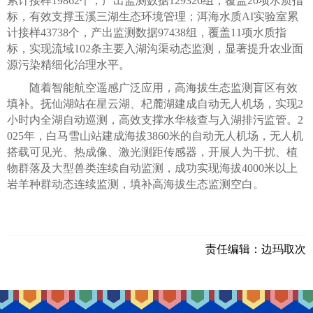
累计接样19862个，产出监测数据129326组，覆盖20项水质指
标，有效支撑玉溪三湖生态环境管理；洱海水质AI实验室累
计接样43738个，产出监测数据97438组，覆盖11项水质指
标，实现流域102条主要入湖沟渠动态监测，显著提升农业面
源污染精细化治理水平。
随着智能航空遥感广泛应用，高海拔生态监测盲区有效
填补。抚仙湖站在星云湖、杞麓湖建成自动无人机场，实现2
小时内全湖自动巡测，高效支撑水华核查与入湖排污监管。2
025年，白马雪山站建成海拔3860米的自动无人机场，无人机
搭载可见光、热成像、激光测距传感器，开展人为干扰、植
物群落及大型兽类连续自动监测，成功实现海拔4000米以上
岩羊种群动态连续监测，填补高海拔生态监测空白。
责任编辑：
边玛取次