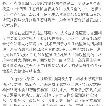
务。生态质量综合监测站数量位居全国第二，监测范围全面
覆盖《“十四五”生态保护监管规划》涉及云南的7个生态保护
监管重点区域。2025年，依托生态质量综合监测站形成专题
研究报告14份并报送生态环境部，为全省生态保护监管提供
技术支撑。
我省在全国率先推进环境DNA技术业务化应用，监测精
度与灵敏度较传统人工监测大幅提升。2023年，洱海生态质
量综合站率先将环境DNA技术应用于水生生物监测与污染溯
源，洱海流域累计检出水生生物591种，其中鱼类119种，通
过环境DNA技术在近70％监测点位检出人工难以监测的土著
珍稀物种大理裂腹鱼。西双版纳、白马雪山、高黎贡山等生
态质量综合站点全面推广环境DNA技术，有效提升生物多样
性监测完整性与精准度。
在“触发式采样+AI实验室”协同发力下，精准支撑高原湖
泊污染防治。抚仙湖、洱海建成流域农业面源污染触发式采
样网络与水质AI智能实验室，联动水文、气象数据实现入湖
污染通量实时感知、精准测算，有力支撑高原湖泊精准治
污、科学治污、依法治污。投用以来，抚仙湖水质AI实验室